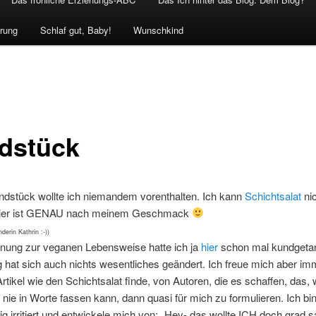
rung
Schlaf gut, Baby!
Wunschkind
dstück
ndstück wollte ich niemandem vorenthalten. Ich kann
Schichtsalat
nic
hier ist GENAU nach meinem Geschmack
derin Kathrin :-))
nung zur veganen Lebensweise hatte ich ja
hier
schon mal kundgetan
g hat sich auch nichts wesentliches geändert. Ich freue mich aber im
rtikel wie den Schichtsalat finde, von Autoren, die es schaffen, das, 
nie in Worte fassen kann, dann quasi für mich zu formulieren. Ich bi
ig irritiert und entwickele mich von: „Hey- das wollte ICH doch grad 