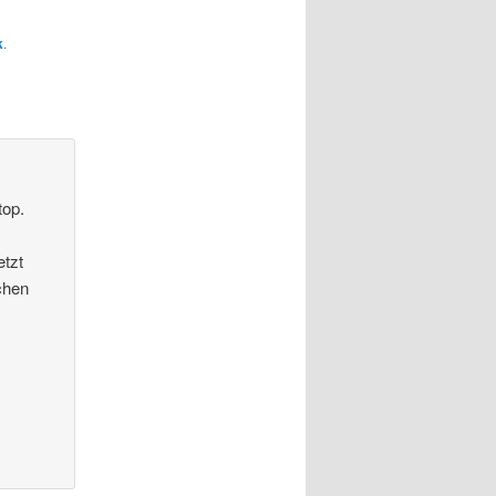
k
.
top.
etzt
chen