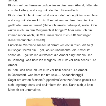
Schön.
Bin ich auf der Terrasse und geniesse den lauen Abend, flötet sie
von der Leitung und singt mir ein Lied. Romantisch.
Bin ich im Schlafzimmer, sitzt sie auf der Leitung links vom Haus
und
singt mir ein
weckt mich!! mit einem verdammten Lied ins
geöffnete Fenster hinein! (Habe ich jemals behauptet, mein Sohn
würde mich um den Morgenschlaf bringen? Aber nein! Ich bin
immer schon wach, BEVOR mein Sohn mich ruft! Nur wegen
dieser verfluchten Amsel!!)
Und diese Mist
biene
Amsel ist derart verliebt in mich, die folgt
mir sogar überall hin. Egal, wo ich übernachte- die Amsel ist
schon da. Egal wo ich aufwache: die Amsel singt mir ein Lied.
In Bamberg- was höre ich morgens um kurz vor halb sechs? Die
Amsel.
In Plön- was höre ich um kurz vor halb sechs? Die Amsel.
In Oberstdorf- was höre ich um usw…. Aaaaahhhhrgglll!!
Sogar am ersten BisindiePuppendraußensitzenAbend gesellt sie
sich ungefragt dazu und
brüllt
flötet ihr Lied. Kann sich ja kein
Mensch bei unterhalten.