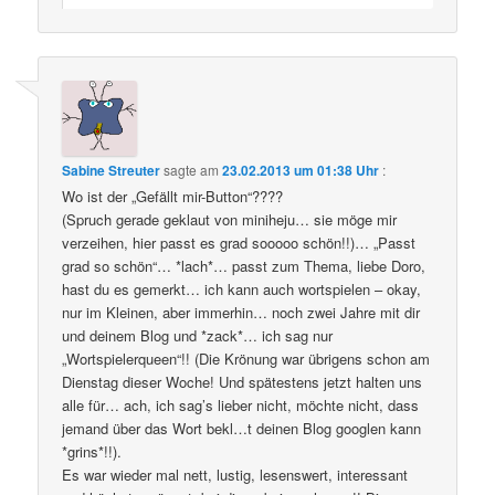
Sabine Streuter
sagte am
23.02.2013 um 01:38 Uhr
:
Wo ist der „Gefällt mir-Button“????
(Spruch gerade geklaut von miniheju… sie möge mir
verzeihen, hier passt es grad sooooo schön!!)… „Passt
grad so schön“… *lach*… passt zum Thema, liebe Doro,
hast du es gemerkt… ich kann auch wortspielen – okay,
nur im Kleinen, aber immerhin… noch zwei Jahre mit dir
und deinem Blog und *zack*… ich sag nur
„Wortspielerqueen“!! (Die Krönung war übrigens schon am
Dienstag dieser Woche! Und spätestens jetzt halten uns
alle für… ach, ich sag’s lieber nicht, möchte nicht, dass
jemand über das Wort bekl…t deinen Blog googlen kann
*grins*!!).
Es war wieder mal nett, lustig, lesenswert, interessant