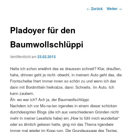
Beitrags-
←
Zurück
Weiter
→
Navigation
Pladoyer für den
Baumwollschlüppi
Veröffentlicht am
23.02.2013
Hatte ich schon erwähnt das es draussen schneit? Klar, draußen,
haha, drinnen geht ja nicht- obwohl, in meinem Auto geht das, die
Frontscheibe friert immer innen so schön zu und wenn ich das
dann mit Bordmitteln freikratze, dann: Schneits. Im Auto. Ich
kann zaubern.
Äh- wo war ich? Ach ja, der Baumwollschlüppi.
Nachdem ich vor Mo-na-ten irgendwo in einem dieser schicken
durchdesignten Blogs (die ich aus verschiedenen Gründen nicht
mehr in meiner Leseliste habe) ein „How to fühl mich wunderbar“
oder so ähnlich gelesen hatte, ging mir das Thema irgendwie
immer mal wieder im Kopp rum. Die Grundaussage des Textes,