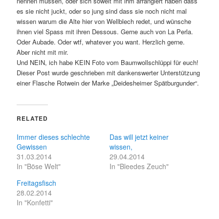
nennen müssen, oder sich soweit mit ihm arrangiert haben dass
es sie nicht juckt, oder so jung sind dass sie noch nicht mal
wissen warum die Alte hier von Wellblech redet, und wünsche
ihnen viel Spass mit ihren Dessous. Gerne auch von La Perla.
Oder Aubade. Oder wtf, whatever you want. Herzlich gerne.
Aber nicht mit mir.
Und NEIN, ich habe KEIN Foto vom Baumwollschlüppi für euch!
Dieser Post wurde geschrieben mit dankenswerter Unterstützung
einer Flasche Rotwein der Marke „Deidesheimer Spätburgunder“.
RELATED
Immer dieses schlechte
Das will jetzt keiner
Gewissen
wissen,
31.03.2014
29.04.2014
In "Böse Welt"
In "Bleedes Zeuch"
Freitagsfisch
28.02.2014
In "Konfetti"