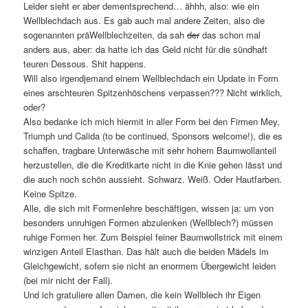
Leider sieht er aber dementsprechend… ähhh, also: wie ein
Wellblechdach aus. Es gab auch mal andere Zeiten, also die
sogenannten präWellblechzeiten, da sah
der
das schon mal
anders aus, aber: da hatte ich das Geld nicht für die sündhaft
teuren Dessous. Shit happens.
Will also irgendjemand einem Wellblechdach ein Update in Form
eines arschteuren Spitzenhöschens verpassen??? Nicht wirklich,
oder?
Also bedanke ich mich hiermit in aller Form bei den Firmen Mey,
Triumph und Calida (to be continued, Sponsors welcome!), die es
schaffen, tragbare Unterwäsche mit sehr hohem Baumwollanteil
herzustellen, die die Kreditkarte nicht in die Knie gehen lässt und
die auch noch schön aussieht. Schwarz. Weiß. Oder Hautfarben.
Keine Spitze.
Alle, die sich mit Formenlehre beschäftigen, wissen ja: um von
besonders unruhigen Formen abzulenken (Wellblech?) müssen
ruhige Formen her. Zum Beispiel feiner Baumwollstrick mit einem
winzigen Anteil Elasthan. Das hält auch die beiden Mädels im
Gleichgewicht, sofern sie nicht an enormem Übergewicht leiden
(bei mir nicht der Fall).
Und ich gratuliere allen Damen, die kein Wellblech ihr Eigen