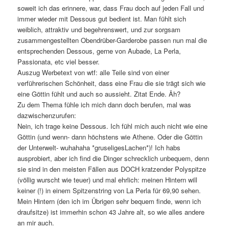
soweit ich das erinnere, war, dass Frau doch auf jeden Fall und
immer wieder mit Dessous gut bedient ist. Man fühlt sich
weiblich, attraktiv und begehrenswert, und zur sorgsam
zusammengestellten Obendrüber-Garderobe passen nun mal die
entsprechenden Dessous, gerne von Aubade, La Perla,
Passionata, etc viel besser.
Auszug Werbetext von wtf: alle Teile sind von einer
verführerischen Schönheit, dass eine Frau die sie trägt sich wie
eine Göttin fühlt und auch so aussieht. Zitat Ende. Äh?
Zu dem Thema fühle ich mich dann doch berufen, mal was
dazwischenzurufen:
Nein, ich trage keine Dessous. Ich fühl mich auch nicht wie eine
Göttin (und wenn- dann höchstens wie Athene. Oder die Göttin
der Unterwelt- wuhahaha *gruseligesLachen*)! Ich habs
ausprobiert, aber ich find die Dinger schrecklich unbequem, denn
sie sind in den meisten Fällen aus DOCH kratzender Polyspitze
(völlig wurscht wie teuer) und mal ehrlich: meinen Hintern will
keiner (!) in einem Spitzenstring von La Perla für 69,90 sehen.
Mein Hintern (den ich im Übrigen sehr bequem finde, wenn ich
draufsitze) ist immerhin schon 43 Jahre alt, so wie alles andere
an mir auch.