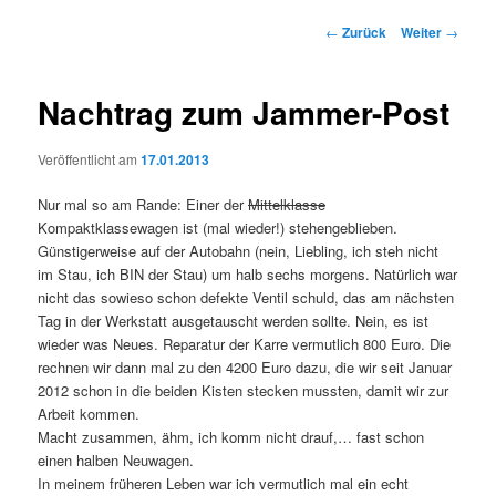
Beitrags-
←
Zurück
Weiter
→
Navigation
Nachtrag zum Jammer-Post
Veröffentlicht am
17.01.2013
Nur mal so am Rande: Einer der
Mittelklasse
Kompaktklassewagen ist (mal wieder!) stehengeblieben.
Günstigerweise auf der Autobahn (nein, Liebling, ich steh nicht
im Stau, ich BIN der Stau) um halb sechs morgens. Natürlich war
nicht das sowieso schon defekte Ventil schuld, das am nächsten
Tag in der Werkstatt ausgetauscht werden sollte. Nein, es ist
wieder was Neues. Reparatur der Karre vermutlich 800 Euro. Die
rechnen wir dann mal zu den 4200 Euro dazu, die wir seit Januar
2012 schon in die beiden Kisten stecken mussten, damit wir zur
Arbeit kommen.
Macht zusammen, ähm, ich komm nicht drauf,… fast schon
einen halben Neuwagen.
In meinem früheren Leben war ich vermutlich mal ein echt