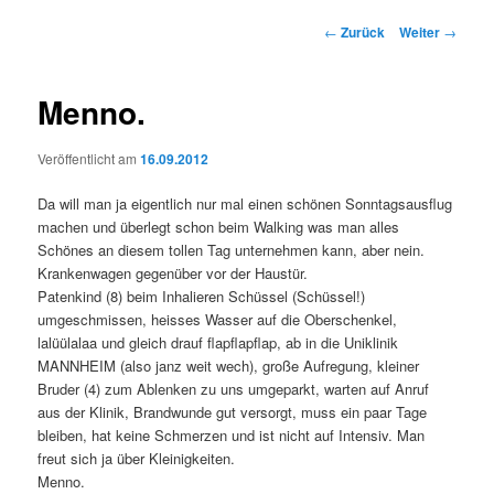
Beitrags-
←
Zurück
Weiter
→
Navigation
Menno.
Veröffentlicht am
16.09.2012
Da will man ja eigentlich nur mal einen schönen Sonntagsausflug
machen und überlegt schon beim Walking was man alles
Schönes an diesem tollen Tag unternehmen kann, aber nein.
Krankenwagen gegenüber vor der Haustür.
Patenkind (8) beim Inhalieren Schüssel (Schüssel!)
umgeschmissen, heisses Wasser auf die Oberschenkel,
lalüülalaa und gleich drauf flapflapflap, ab in die Uniklinik
MANNHEIM (also janz weit wech), große Aufregung, kleiner
Bruder (4) zum Ablenken zu uns umgeparkt, warten auf Anruf
aus der Klinik, Brandwunde gut versorgt, muss ein paar Tage
bleiben, hat keine Schmerzen und ist nicht auf Intensiv. Man
freut sich ja über Kleinigkeiten.
Menno.