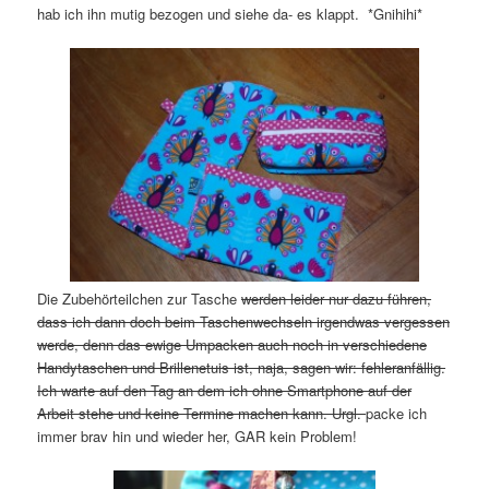
hab ich ihn mutig bezogen und siehe da- es klappt. *Gnihihi*
Die Zubehörteilchen zur Tasche
werden leider nur dazu führen,
dass ich dann doch beim Taschenwechseln irgendwas vergessen
werde, denn das ewige Umpacken auch noch in verschiedene
Handytaschen und Brillenetuis ist, naja, sagen wir: fehleranfällig.
Ich warte auf den Tag an dem ich ohne Smartphone auf der
Arbeit stehe und keine Termine machen kann. Urgl.
packe ich
immer brav hin und wieder her, GAR kein Problem!