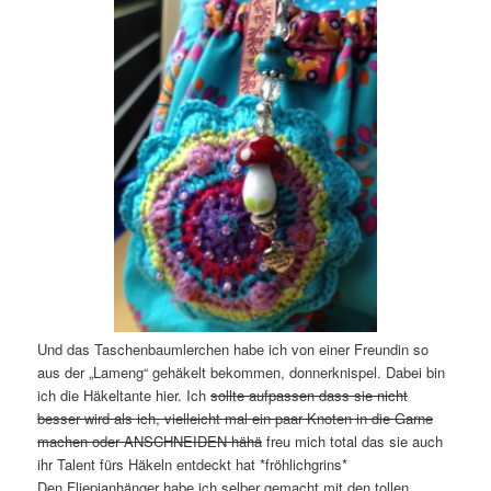
Und das Taschenbaumlerchen habe ich von einer Freundin so
aus der „Lameng“ gehäkelt bekommen, donnerknispel. Dabei bin
ich die Häkeltante hier. Ich
sollte aufpassen dass sie nicht
besser wird als ich, vielleicht mal ein paar Knoten in die Garne
machen oder ANSCHNEIDEN hähä
freu mich total das sie auch
ihr Talent fürs Häkeln entdeckt hat *fröhlichgrins*
Den Fliepianhänger habe ich selber gemacht mit den tollen