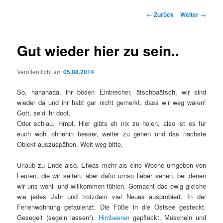
Beitrags-
←
Zurück
Weiter
→
Navigation
Gut wieder hier zu sein..
Veröffentlicht am
05.08.2014
So, hahahaaa, ihr bösen Einbrecher, ätschbäätsch, wir sind
wieder da und ihr habt gar nicht gemerkt, dass wir weg waren!
Gott, seid ihr doof.
Oder schlau. Hmpf. Hier gibts eh nix zu holen, also ist es für
euch wohl ohnehin besser, weiter zu gehen und das nächste
Objekt auszuspähen. Weit weg bitte.
Urlaub zu Ende also. Etwas mehr als eine Woche umgeben von
Leuten, die wir selten, aber dafür umso lieber sehen, bei denen
wir uns wohl- und willkommen fühlen. Gemacht das ewig gleiche
wie jedes Jahr und trotzdem viel Neues ausprobiert. In der
Ferienwohnung gefaulenzt. Die Füße in die Ostsee gesteckt.
Gesegelt (segeln lassen!).
Himbeeren
gepflückt. Muscheln und