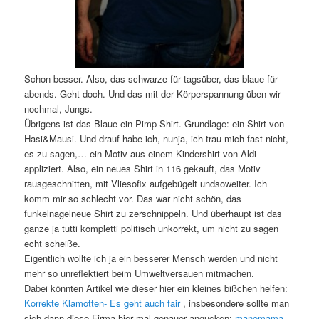
Schon besser. Also, das schwarze für tagsüber, das blaue für
abends. Geht doch. Und das mit der Körperspannung üben wir
nochmal, Jungs.
Übrigens ist das Blaue ein Pimp-Shirt. Grundlage: ein Shirt von
Hasi&Mausi. Und drauf habe ich, nunja, ich trau mich fast nicht,
es zu sagen,… ein Motiv aus einem Kindershirt von Aldi
appliziert. Also, ein neues Shirt in 116 gekauft, das Motiv
rausgeschnitten, mit Vliesofix aufgebügelt undsoweiter. Ich
komm mir so schlecht vor. Das war nicht schön, das
funkelnagelneue Shirt zu zerschnippeln. Und überhaupt ist das
ganze ja tutti kompletti politisch unkorrekt, um nicht zu sagen
echt scheiße.
Eigentlich wollte ich ja ein besserer Mensch werden und nicht
mehr so unreflektiert beim Umweltversauen mitmachen.
Dabei könnten Artikel wie dieser hier ein kleines bißchen helfen:
Korrekte Klamotten- Es geht auch fair
, insbesondere sollte man
sich dann diese Firma hier mal genauer angucken:
manomama
.