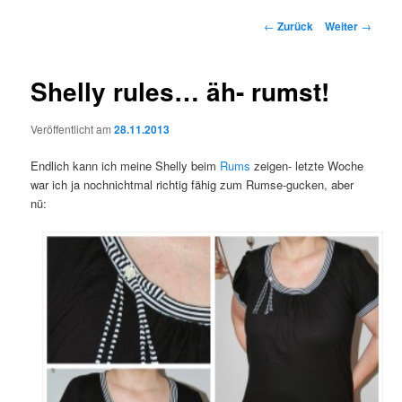
Beitrags-
←
Zurück
Weiter
→
Navigation
Shelly rules… äh- rumst!
Veröffentlicht am
28.11.2013
Endlich kann ich meine Shelly beim
Rums
zeigen- letzte Woche
war ich ja nochnichtmal richtig fähig zum Rumse-gucken, aber
nü: