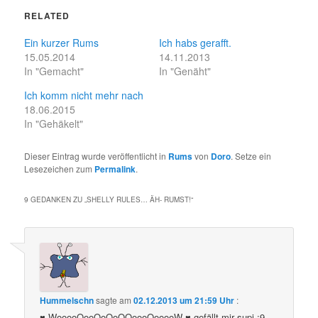
RELATED
Ein kurzer Rums
Ich habs gerafft.
15.05.2014
14.11.2013
In "Gemacht"
In "Genäht"
Ich komm nicht mehr nach
18.06.2015
In "Gehäkelt"
Dieser Eintrag wurde veröffentlicht in
Rums
von
Doro
. Setze ein
Lesezeichen zum
Permalink
.
9 GEDANKEN ZU „
SHELLY RULES… ÄH- RUMST!
“
Hummelschn
sagte am
02.12.2013 um 21:59 Uhr
:
♥ WooooOooOoOoOOoooOooooW ♥ gefällt mir supi ;9