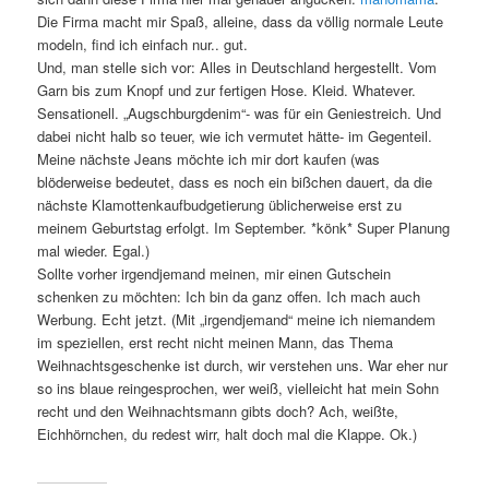
Die Firma macht mir Spaß, alleine, dass da völlig normale Leute
modeln, find ich einfach nur.. gut.
Und, man stelle sich vor: Alles in Deutschland hergestellt. Vom
Garn bis zum Knopf und zur fertigen Hose. Kleid. Whatever.
Sensationell. „Augschburgdenim“- was für ein Geniestreich. Und
dabei nicht halb so teuer, wie ich vermutet hätte- im Gegenteil.
Meine nächste Jeans möchte ich mir dort kaufen (was
blöderweise bedeutet, dass es noch ein bißchen dauert, da die
nächste Klamottenkaufbudgetierung üblicherweise erst zu
meinem Geburtstag erfolgt. Im September. *könk* Super Planung
mal wieder. Egal.)
Sollte vorher irgendjemand meinen, mir einen Gutschein
schenken zu möchten: Ich bin da ganz offen. Ich mach auch
Werbung. Echt jetzt. (Mit „irgendjemand“ meine ich niemandem
im speziellen, erst recht nicht meinen Mann, das Thema
Weihnachtsgeschenke ist durch, wir verstehen uns. War eher nur
so ins blaue reingesprochen, wer weiß, vielleicht hat mein Sohn
recht und den Weihnachtsmann gibts doch? Ach, weißte,
Eichhörnchen, du redest wirr, halt doch mal die Klappe. Ok.)