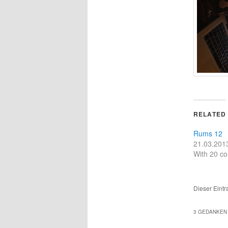
RELATED
Rums 12
21.03.201
With 20 c
Dieser Eintr
3 GEDANKEN 