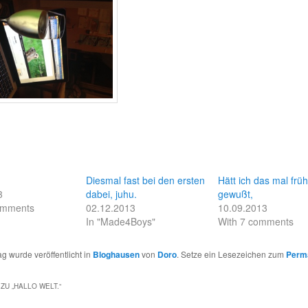
Diesmal fast bei den ersten
Hätt ich das mal frü
3
dabei, juhu.
gewußt,
omments
02.12.2013
10.09.2013
In "Made4Boys"
With 7 comments
ag wurde veröffentlicht in
Bloghausen
von
Doro
. Setze ein Lesezeichen zum
Perm
ZU „
HALLO WELT.
“