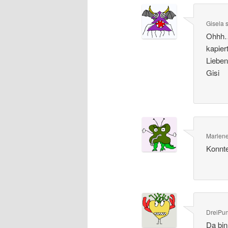
Gisela
s
Ohhh….
kapiert
Liebe
Gisi
Marlene
Konnte
DreiPu
Da bin