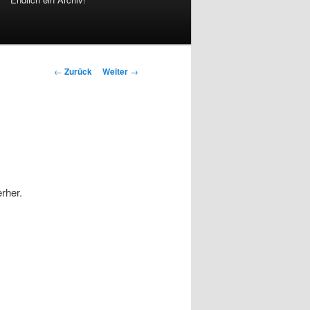
Beitrags-
←
Zurück
Weiter
→
Navigation
rher.