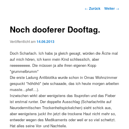
Beitrags-
←
Zurück
Weiter
→
Navigation
Noch dooferer Dooftag.
Veröffentlicht am
14.06.2013
Doch Scharlach. Ich habs ja gleich gesagt, würden die Ärzte mal
auf mich hören, ich kenn mein Kind schliesslich, aber
neeeeeeeee. Die müssen ja alle ihren eigenen Kopp
*grummelbrumm*
Die erste Ladung Antibiotika wurde schon in Omas Wohnzimmer
gespuckt *höhöhö* (wie schaaade, das ich heute morgen arbeiten
musste…pfeif…).
Inzwischen wirkt aber wenigstens das Ibuprofen und das Fieber
ist erstmal runter. Der doppelte Ausschlag (Scharlachröte auf
Neurodermitischen Trockenheitspickelchen) sieht schick aus,
aber wenigstens juckt ihn jetzt die trockene Haut nicht mehr so,
entweder wegen des Medikaments oder weil er so viel schwitzt.
Hat alles seine Vor- und Nachteile.