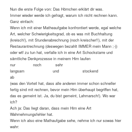
Nun die erste Folge von: Das Hörnchen erklärt dir was.
Immer wieder werde ich gefragt, warum ich nicht rechnen kann.
Ganz einfach:
Wenn ich mit einer Matheaufgabe konfrontiert werde, egal welche
Art, welcher Schwierigkeitsgrad, ob es was mit Buchhaltung
(kreisch!), mit Stundenabrechnung (noch kreischer!!), mit der
Restaurantrechnung (deswegen bezahlt IMMER mein Mann ;-))
oder wtf zu tun hat, verfalle ich in eine Art Schockstarre und
sämtliche Denkprozesse in meinem Hirn laufen
nur noch sehr
langsam und stockend
ab
(was den Vorteil hat, dass alle anderen immer schon schneller
fertig sind mit rechnen, bevor mein Hirn überhaupt begriffen hat,
das es gemeint ist. Ja, du bist gemeint, Lahmarsch!). Wo war
ich?
Ach ja: Das liegt daran, dass mein Hirn eine Art
Wahrnehmungsfehler hat.
Wenn ich also eine Mathaufgabe sehe, nehme ich nur sowas hier
wahr: