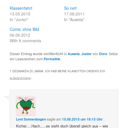
Klassenfahrt
So net!
13.05.2015
17.08.2011
In "Junior"
In "Auweia"
Comic ohne Bild
06.06.2012
With 8 comments
Dieser Eintrag wurde veröffentlicht in
Auweia
,
Junior
von
Doro
. Setze
ein Lesezeichen zum
Permalink
.
7 GEDANKEN ZU „
MAMA, ICH HAB MEINE KLAMOTTEN ORDENTLICH
AUSGEZOGEN.
“
Leni Sonnenbogen
sagte am
15.08.2015 um 19:15 Uhr
:
Kicher….Hach…..es sieht doch überall gleich aus – wie