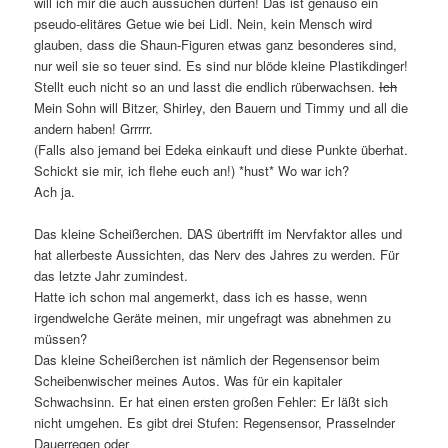
will ich mir die auch aussuchen dürfen! Das ist genauso ein
pseudo-elitäres Getue wie bei Lidl. Nein, kein Mensch wird
glauben, dass die Shaun-Figuren etwas ganz besonderes sind,
nur weil sie so teuer sind. Es sind nur blöde kleine Plastikdinger!
Stellt euch nicht so an und lasst die endlich rüberwachsen.
Ich
Mein Sohn will Bitzer, Shirley, den Bauern und Timmy und all die
andern haben! Grrrrr.
(Falls also jemand bei Edeka einkauft und diese Punkte überhat.
Schickt sie mir, ich flehe euch an!) *hust* Wo war ich?
Ach ja.
Das kleine Scheißerchen. DAS übertrifft im Nervfaktor alles und
hat allerbeste Aussichten, das Nerv des Jahres zu werden. Für
das letzte Jahr zumindest.
Hatte ich schon mal angemerkt, dass ich es hasse, wenn
irgendwelche Geräte meinen, mir ungefragt was abnehmen zu
müssen?
Das kleine Scheißerchen ist nämlich der Regensensor beim
Scheibenwischer meines Autos. Was für ein kapitaler
Schwachsinn. Er hat einen ersten großen Fehler: Er läßt sich
nicht umgehen. Es gibt drei Stufen: Regensensor, Prasselnder
Dauerregen oder