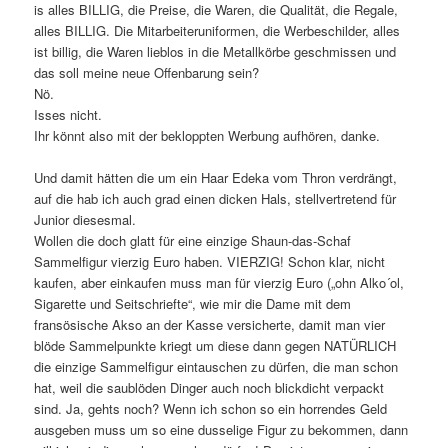
is alles BILLIG, die Preise, die Waren, die Qualität, die Regale,
alles BILLIG. Die Mitarbeiteruniformen, die Werbeschilder, alles
ist billig, die Waren lieblos in die Metallkörbe geschmissen und
das soll meine neue Offenbarung sein?
Nö.
Isses nicht.
Ihr könnt also mit der bekloppten Werbung aufhören, danke.
Und damit hätten die um ein Haar Edeka vom Thron verdrängt,
auf die hab ich auch grad einen dicken Hals, stellvertretend für
Junior diesesmal.
Wollen die doch glatt für eine einzige Shaun-das-Schaf
Sammelfigur vierzig Euro haben. VIERZIG! Schon klar, nicht
kaufen, aber einkaufen muss man für vierzig Euro („ohn Alko´ol,
Sigarette und Seitschriefte“, wie mir die Dame mit dem
fransösische Akso an der Kasse versicherte, damit man vier
blöde Sammelpunkte kriegt um diese dann gegen NATÜRLICH
die einzige Sammelfigur eintauschen zu dürfen, die man schon
hat, weil die saublöden Dinger auch noch blickdicht verpackt
sind. Ja, gehts noch? Wenn ich schon so ein horrendes Geld
ausgeben muss um so eine dusselige Figur zu bekommen, dann