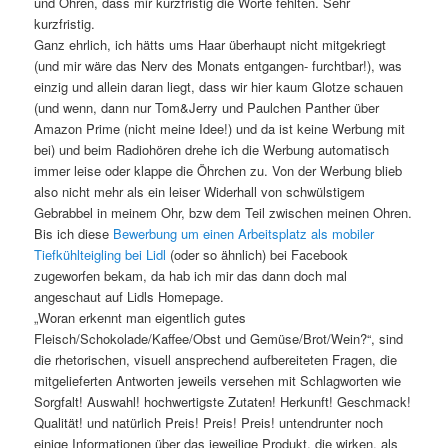
und Ohren, dass mir kurzfristig die Worte fehlten. Sehr
kurzfristig.
Ganz ehrlich, ich hätts ums Haar überhaupt nicht mitgekriegt
(und mir wäre das Nerv des Monats entgangen- furchtbar!), was
einzig und allein daran liegt, dass wir hier kaum Glotze schauen
(und wenn, dann nur Tom&Jerry und Paulchen Panther über
Amazon Prime (nicht meine Idee!) und da ist keine Werbung mit
bei) und beim Radiohören drehe ich die Werbung automatisch
immer leise oder klappe die Öhrchen zu. Von der Werbung blieb
also nicht mehr als ein leiser Widerhall von schwülstigem
Gebrabbel in meinem Ohr, bzw dem Teil zwischen meinen Ohren.
Bis ich diese
Bewerbung um einen Arbeitsplatz als mobiler
Tiefkühlteigling bei Lidl
(oder so ähnlich) bei Facebook
zugeworfen bekam, da hab ich mir das dann doch mal
angeschaut auf Lidls Homepage.
„Woran erkennt man eigentlich gutes
Fleisch/Schokolade/Kaffee/Obst und Gemüse/Brot/Wein?“, sind
die rhetorischen, visuell ansprechend aufbereiteten Fragen, die
mitgelieferten Antworten jeweils versehen mit Schlagworten wie
Sorgfalt! Auswahl! hochwertigste Zutaten! Herkunft! Geschmack!
Qualität! und natürlich Preis! Preis! Preis! untendrunter noch
einige Informationen über das jeweilige Produkt, die wirken, als