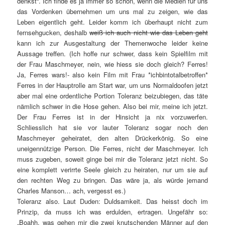
denkst“. Ich finde es ja immer so schön, wenn die Medien für uns
das Vordenken übernehmen um uns mal zu zeigen, wie das
Leben eigentlich geht. Leider komm ich überhaupt nicht zum
fernsehgucken, deshalb
weiß ich auch nicht wie das Leben geht
kann ich zur Ausgestaltung der Themenwoche leider keine
Aussage treffen. (Ich hoffe nur schwer, dass kein Spielfilm mit
der Frau Maschmeyer, nein, wie hiess sie doch gleich? Ferres!
Ja, Ferres wars!- also kein Film mit Frau *ichbintotalbetroffen*
Ferres in der Hauptrolle am Start war, um uns Normaldoofen jetzt
aber mal eine ordentliche Portion Toleranz beizubiegen, das täte
nämlich schwer in die Hose gehen. Also bei mir, meine ich jetzt.
Der Frau Ferres ist in der Hinsicht ja nix vorzuwerfen.
Schliesslich hat sie vor lauter Toleranz sogar noch den
Maschmeyer geheiratet, den alten Drückerkönig. So eine
uneigennützige Person. Die Ferres, nicht der Maschmeyer. Ich
muss zugeben, soweit ginge bei mir die Toleranz jetzt nicht. So
eine komplett verirrte Seele gleich zu heiraten, nur um sie auf
den rechten Weg zu bringen. Das wäre ja, als würde jemand
Charles Manson… ach, vergesst es.)
Toleranz also. Laut Duden: Duldsamkeit. Das heisst doch im
Prinzip, da muss ich was erdulden, ertragen. Ungefähr so:
„Boahh, was gehen mir die zwei knutschenden Männer auf den