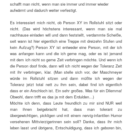
schafft man nicht, wenn man sie immer und immer wieder
aufwärmt und dadurch weiter verfestigt.
Es interessiert mich nicht, ob Person XY im Rollstuhl sitzt oder
nicht. (Das wird höchstens interessant, wenn man sie mal
nachhause einladen will und dann feststellt, verdammte Scheiße,
seit wann ist hier eigentlich eine Treppe mit dreizehn Stufen und
kein Aufzug?) Person XY ist entweder eine Person, mit der ich
was anfangen kann und die ich gerne mag, oder es ist jemand
mit dem ich nicht so gerne Zeit verbringen möchte. Und wenn ich
die Person doof finde, dann will ich nicht wegen der Toleranz Zeit
mit ihr verbringen, klar. (Man stelle sich vor, der Maschmeyer
würde im Rollstuhl sitzen und dann müßte ich wegen der
Toleranz jetzt total nett zu ihm sein, dabei find ich eigentlich
dass er ein Arschloch ist. Ein sehr großes. Was für ein Dilemma!
Obwohl, dann trifft es das ja mit dem Erdulden…)
Möchte ich denn, dass Leute freundlich zu mir sind NUR weil
man ihnen beigebracht hat, dass man tolerant zu
übergewichtigen, pickligen und mit einem nervig-infantilen Humor
versehenen Mittvierzigerinnen sein soll? Danke, dass ihr mich
leben lasst und übrigens, Entschuldigung, dass ich geboren bin,