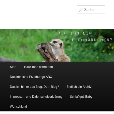
Zum
Zum
Inhalt
sekundären
Such
wechseln
Inhalt
wechseln
Hauptmenü
Start
1000 Tode schreiben
Das fröhliche Erziehungs-ABC
Das Ich hinter das Blog. Dem Blog?
Endlich ein Archiv!
Impressum und Datenschutzerklärung
Schlaf gut, Baby!
Wunschkind