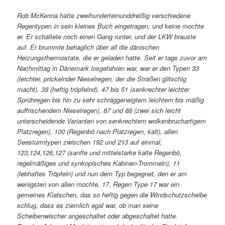
Rob McKenna hatte zweihunderteinunddreißig verschiedene
Regentypen in sein kleines Buch eingetragen, und keine mochte
er. Er schaltete noch einen Gang runter, und der LKW brauste
auf. Er brummte behaglich über all die dänischen
Heizungsthermostate, die er geladen hatte. Seit er tags zuvor am
Nachmittag in Dänemark losgefahren war, war er den Typen 33
(leichter, prickelnder Nieselregen, der die Straßen glitschig
macht), 39 (heftig tröpfelnd), 47 bis 51 (senkrechter leichter
Sprühregen bis hin zu sehr schräggeneigtem leichtem bis mäßig
auffrischendem Nieselregen), 87 und 88 (zwei sich leicht
unterscheidende Varianten von senkrechtem wolkenbruchartigem
Platzregen), 100 (Regenbö nach Platzregen, kalt), allen
Seesturmtypen zwischen 192 und 213 auf einmal,
123,124,126,127 (sanfte und mittelstarke kalte Regenbö,
regelmäßiges und synkopisches Kabinen-Trommeln), 11
(lebhaftes Tröpfeln) und nun dem Typ begegnet, den er am
wenigsten von allen mochte, 17. Regen Type 17 war ein
gemeines Klatschen, das so heftig gegen die Windschutzscheibe
schlug, dass es ziemlich egal war, ob man seine
Scheibenwischer angeschaltet oder abgeschaltet hatte.