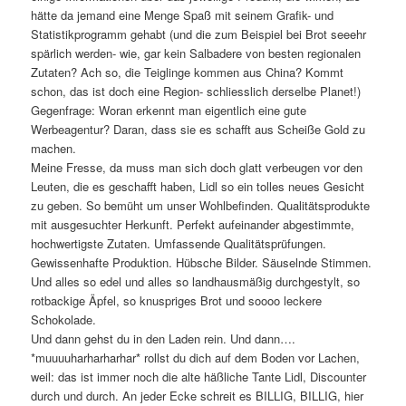
hätte da jemand eine Menge Spaß mit seinem Grafik- und
Statistikprogramm gehabt (und die zum Beispiel bei Brot seeehr
spärlich werden- wie, gar kein Salbadere von besten regionalen
Zutaten? Ach so, die Teiglinge kommen aus China? Kommt
schon, das ist doch eine Region- schliesslich derselbe Planet!)
Gegenfrage: Woran erkennt man eigentlich eine gute
Werbeagentur? Daran, dass sie es schafft aus Scheiße Gold zu
machen.
Meine Fresse, da muss man sich doch glatt verbeugen vor den
Leuten, die es geschafft haben, Lidl so ein tolles neues Gesicht
zu geben. So bemüht um unser Wohlbefinden. Qualitätsprodukte
mit ausgesuchter Herkunft. Perfekt aufeinander abgestimmte,
hochwertigste Zutaten. Umfassende Qualitätsprüfungen.
Gewissenhafte Produktion. Hübsche Bilder. Säuselnde Stimmen.
Und alles so edel und alles so landhausmäßig durchgestylt, so
rotbackige Äpfel, so knuspriges Brot und soooo leckere
Schokolade.
Und dann gehst du in den Laden rein. Und dann….
*muuuuharharharhar* rollst du dich auf dem Boden vor Lachen,
weil: das ist immer noch die alte häßliche Tante Lidl, Discounter
durch und durch. An jeder Ecke schreit es BILLIG, BILLIG, hier