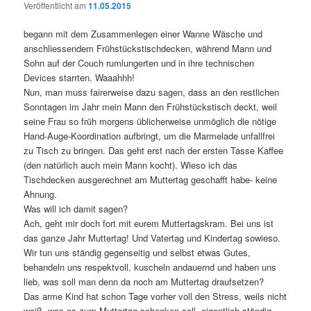
Veröffentlicht am
11.05.2015
begann mit dem Zusammenlegen einer Wanne Wäsche und
anschliessendem Frühstückstischdecken, während Mann und
Sohn auf der Couch rumlungerten und in ihre technischen
Devices starrten. Waaahhh!
Nun, man muss fairerweise dazu sagen, dass an den restlichen
Sonntagen im Jahr mein Mann den Frühstückstisch deckt, weil
seine Frau so früh morgens üblicherweise unmöglich die nötige
Hand-Auge-Koordination aufbringt, um die Marmelade unfallfrei
zu Tisch zu bringen. Das geht erst nach der ersten Tasse Kaffee
(den natürlich auch mein Mann kocht). Wieso ich das
Tischdecken ausgerechnet am Muttertag geschafft habe- keine
Ahnung.
Was will ich damit sagen?
Ach, geht mir doch fort mit eurem Muttertagskram. Bei uns ist
das ganze Jahr Muttertag! Und Vatertag und Kindertag sowieso.
Wir tun uns ständig gegenseitig und selbst etwas Gutes,
behandeln uns respektvoll, kuscheln andauernd und haben uns
lieb, was soll man denn da noch am Muttertag draufsetzen?
Das arme Kind hat schon Tage vorher voll den Stress, weils nicht
weiß, was es zum Muttertag schenken soll, eigentlich ständig