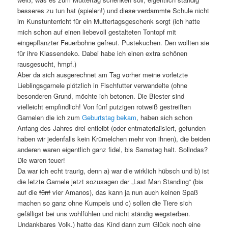
besseres zu tun hat (spielen!) und die
se verdammte
Schule nicht
im Kunstunterricht für ein Muttertagsgeschenk sorgt (ich hatte
mich schon auf einen liebevoll gestalteten Tontopf mit
eingepflanzter Feuerbohne gefreut. Pustekuchen. Den wollten sie
für ihre Klassendeko. Dabei habe ich einen extra schönen
rausgesucht, hmpf.)
Aber da sich ausgerechnet am Tag vorher meine vorletzte
Lieblingsgarnele plötzlich in Fischfutter verwandelte (ohne
besonderen Grund, möchte ich betonen. Die Biester sind
vielleicht empfindlich! Von fünf putzigen rotweiß gestreiften
Garnelen die ich zum
Geburtstag bekam
, haben sich schon
Anfang des Jahres drei entleibt (oder entmaterialisiert, gefunden
haben wir jedenfalls kein Krümelchen mehr von ihnen), die beiden
anderen waren eigentlich ganz fidel, bis Samstag halt. Sollndas?
Die waren teuer!
Da war ich echt traurig, denn a) war die wirklich hübsch und b) ist
die letzte Garnele jetzt sozusagen der „Last Man Standing“ (bis
auf die
fünf
vier Amanos), das kann ja nun auch keinen Spaß
machen so ganz ohne Kumpels und c) sollen die Tiere sich
gefälligst bei uns wohlfühlen und nicht ständig wegsterben.
Undankbares Volk.) hatte das Kind dann zum Glück noch eine