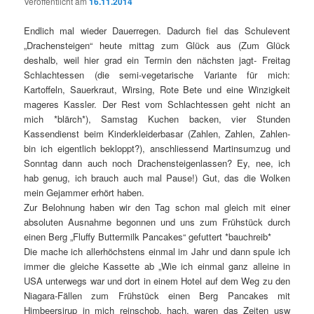
Veröffentlicht am
16.11.2014
Endlich mal wieder Dauerregen. Dadurch fiel das Schulevent
„Drachensteigen“ heute mittag zum Glück aus (Zum Glück
deshalb, weil hier grad ein Termin den nächsten jagt- Freitag
Schlachtessen (die semi-vegetarische Variante für mich:
Kartoffeln, Sauerkraut, Wirsing, Rote Bete und eine Winzigkeit
mageres Kassler. Der Rest vom Schlachtessen geht nicht an
mich *blärch*), Samstag Kuchen backen, vier Stunden
Kassendienst beim Kinderkleiderbasar (Zahlen, Zahlen, Zahlen-
bin ich eigentlich bekloppt?), anschliessend Martinsumzug und
Sonntag dann auch noch Drachensteigenlassen? Ey, nee, ich
hab genug, ich brauch auch mal Pause!) Gut, das die Wolken
mein Gejammer erhört haben.
Zur Belohnung haben wir den Tag schon mal gleich mit einer
absoluten Ausnahme begonnen und uns zum Frühstück durch
einen Berg „Fluffy Buttermilk Pancakes“ gefuttert *bauchreib*
Die mache ich allerhöchstens einmal im Jahr und dann spule ich
immer die gleiche Kassette ab „Wie ich einmal ganz alleine in
USA unterwegs war und dort in einem Hotel auf dem Weg zu den
Niagara-Fällen zum Frühstück einen Berg Pancakes mit
Himbeersirup in mich reinschob, hach, waren das Zeiten usw