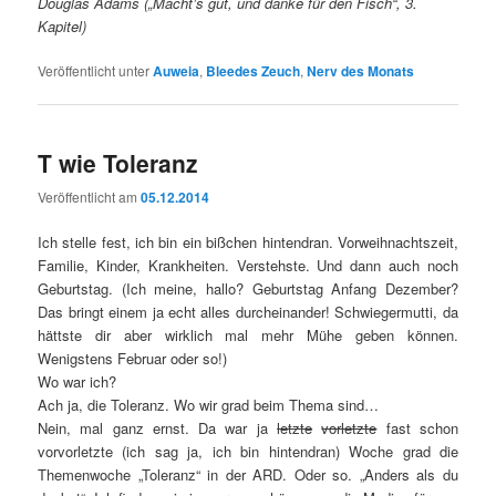
Douglas Adams („Macht’s gut, und danke für den Fisch“, 3.
Kapitel)
Veröffentlicht unter
Auweia
,
Bleedes Zeuch
,
Nerv des Monats
T wie Toleranz
Veröffentlicht am
05.12.2014
Ich stelle fest, ich bin ein bißchen hintendran. Vorweihnachtszeit,
Familie, Kinder, Krankheiten. Verstehste. Und dann auch noch
Geburtstag. (Ich meine, hallo? Geburtstag Anfang Dezember?
Das bringt einem ja echt alles durcheinander! Schwiegermutti, da
hättste dir aber wirklich mal mehr Mühe geben können.
Wenigstens Februar oder so!)
Wo war ich?
Ach ja, die Toleranz. Wo wir grad beim Thema sind…
Nein, mal ganz ernst. Da war ja
letzte
vorletzte
fast schon
vorvorletzte (ich sag ja, ich bin hintendran) Woche grad die
Themenwoche „Toleranz“ in der ARD. Oder so. „Anders als du