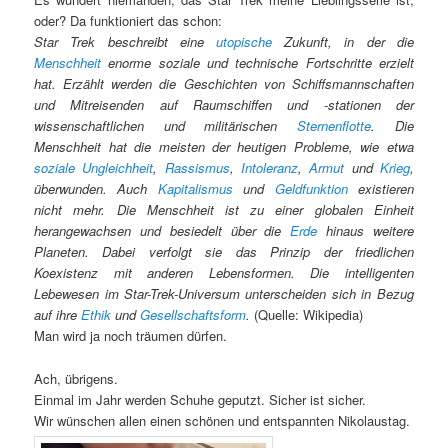
oder? Da funktioniert das schon:
Star Trek beschreibt eine
utopische
Zukunft, in der die
Menschheit
enorme soziale und technische Fortschritte erzielt
hat. Erzählt werden die Geschichten von Schiffsmannschaften
und Mitreisenden auf Raumschiffen und -stationen der
wissenschaftlichen und militärischen
Sternenflotte
. Die
Menschheit hat die meisten der heutigen Probleme, wie etwa
soziale Ungleichheit
,
Rassismus
,
Intoleranz
,
Armut
und
Krieg
,
überwunden. Auch
Kapitalismus
und
Geldfunktion
existieren
nicht mehr. Die Menschheit ist zu einer globalen Einheit
herangewachsen und besiedelt über die
Erde
hinaus weitere
Planeten. Dabei verfolgt sie das Prinzip der friedlichen
Koexistenz mit anderen Lebensformen. Die intelligenten
Lebewesen im Star-Trek-Universum unterscheiden sich in Bezug
auf ihre
Ethik
und
Gesellschaftsform
.
(Quelle: Wikipedia)
Man wird ja noch träumen dürfen.
Ach, übrigens.
Einmal im Jahr werden Schuhe geputzt. Sicher ist sicher.
Wir wünschen allen einen schönen und entspannten Nikolaustag.