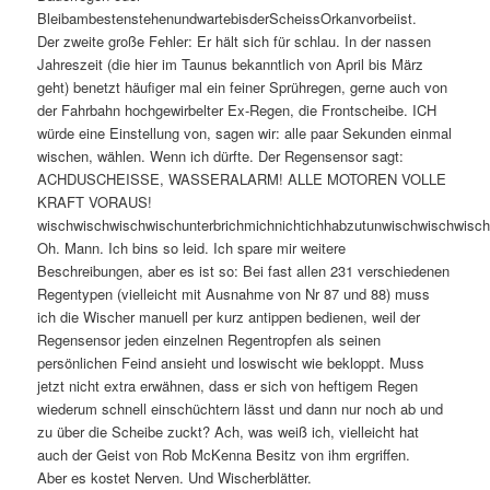
BleibambestenstehenundwartebisderScheissOrkanvorbeiist.
Der zweite große Fehler: Er hält sich für schlau. In der nassen
Jahreszeit (die hier im Taunus bekanntlich von April bis März
geht) benetzt häufiger mal ein feiner Sprühregen, gerne auch von
der Fahrbahn hochgewirbelter Ex-Regen, die Frontscheibe. ICH
würde eine Einstellung von, sagen wir: alle paar Sekunden einmal
wischen, wählen. Wenn ich dürfte. Der Regensensor sagt:
ACHDUSCHEISSE, WASSERALARM! ALLE MOTOREN VOLLE
KRAFT VORAUS!
wischwischwischwischunterbrichmichnichtichhabzutunwischwischwisc
Oh. Mann. Ich bins so leid. Ich spare mir weitere
Beschreibungen, aber es ist so: Bei fast allen 231 verschiedenen
Regentypen (vielleicht mit Ausnahme von Nr 87 und 88) muss
ich die Wischer manuell per kurz antippen bedienen, weil der
Regensensor jeden einzelnen Regentropfen als seinen
persönlichen Feind ansieht und loswischt wie bekloppt. Muss
jetzt nicht extra erwähnen, dass er sich von heftigem Regen
wiederum schnell einschüchtern lässt und dann nur noch ab und
zu über die Scheibe zuckt? Ach, was weiß ich, vielleicht hat
auch der Geist von Rob McKenna Besitz von ihm ergriffen.
Aber es kostet Nerven. Und Wischerblätter.