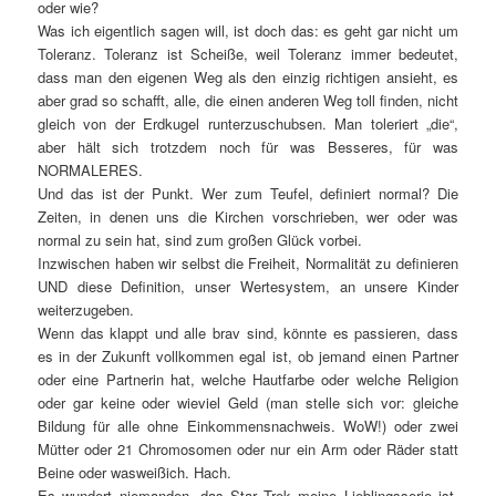
oder wie?
Was ich eigentlich sagen will, ist doch das: es geht gar nicht um
Toleranz. Toleranz ist Scheiße, weil Toleranz immer bedeutet,
dass man den eigenen Weg als den einzig richtigen ansieht, es
aber grad so schafft, alle, die einen anderen Weg toll finden, nicht
gleich von der Erdkugel runterzuschubsen. Man toleriert „die“,
aber hält sich trotzdem noch für was Besseres, für was
NORMALERES.
Und das ist der Punkt. Wer zum Teufel, definiert normal? Die
Zeiten, in denen uns die Kirchen vorschrieben, wer oder was
normal zu sein hat, sind zum großen Glück vorbei.
Inzwischen haben wir selbst die Freiheit, Normalität zu definieren
UND diese Definition, unser Wertesystem, an unsere Kinder
weiterzugeben.
Wenn das klappt und alle brav sind, könnte es passieren, dass
es in der Zukunft vollkommen egal ist, ob jemand einen Partner
oder eine Partnerin hat, welche Hautfarbe oder welche Religion
oder gar keine oder wieviel Geld (man stelle sich vor: gleiche
Bildung für alle ohne Einkommensnachweis. WoW!) oder zwei
Mütter oder 21 Chromosomen oder nur ein Arm oder Räder statt
Beine oder wasweißich. Hach.
Es wundert niemanden, das Star Trek meine Lieblingsserie ist,