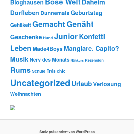
Böse Welt
Daheim
Bloghausen
Dorfleben
Geburtstag
Dunnemals
Genäht
Gemacht
Gehäkelt
Junior
Konfetti
Geschenke
Hund
Leben
Mangiare. Capito?
Made4Boys
Musik
Nerv des Monats
Rezension
Nähkurs
Rums
Trés chic
Schule
Uncategorized
Urlaub
Verlosung
Weihnachten
Stolz präsentiert von WordPress