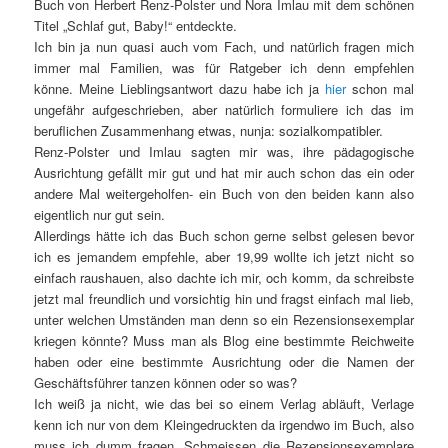
Buch von Herbert Renz-Polster und Nora Imlau mit dem schönen
Titel „Schlaf gut, Baby!“ entdeckte.
Ich bin ja nun quasi auch vom Fach, und natürlich fragen mich
immer mal Familien, was für Ratgeber ich denn empfehlen
könne. Meine Lieblingsantwort dazu habe ich ja
hier
schon mal
ungefähr aufgeschrieben, aber natürlich formuliere ich das im
beruflichen Zusammenhang etwas, nunja: sozialkompatibler.
Renz-Polster und Imlau sagten mir was, ihre pädagogische
Ausrichtung gefällt mir gut und hat mir auch schon das ein oder
andere Mal weitergeholfen- ein Buch von den beiden kann also
eigentlich nur gut sein.
Allerdings hätte ich das Buch schon gerne selbst gelesen bevor
ich es jemandem empfehle, aber 19,99 wollte ich jetzt nicht so
einfach raushauen, also dachte ich mir, och komm, da schreibste
jetzt mal freundlich und vorsichtig hin und fragst einfach mal lieb,
unter welchen Umständen man denn so ein Rezensionsexemplar
kriegen könnte? Muss man als Blog eine bestimmte Reichweite
haben oder eine bestimmte Ausrichtung oder die Namen der
Geschäftsführer tanzen können oder so was?
Ich weiß ja nicht, wie das bei so einem Verlag abläuft, Verlage
kenn ich nur von dem Kleingedruckten da irgendwo im Buch, also
muss ich dumm fragen. Schmeissen die Rezensionsexemplare