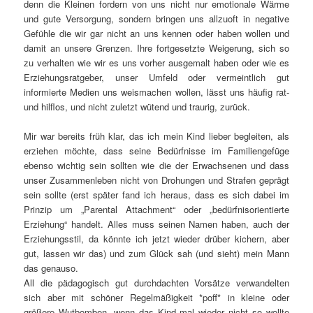
denn die Kleinen fordern von uns nicht nur emotionale Wärme
und gute Versorgung, sondern bringen uns allzuoft in negative
Gefühle die wir gar nicht an uns kennen oder haben wollen und
damit an unsere Grenzen. Ihre fortgesetzte Weigerung, sich so
zu verhalten wie wir es uns vorher ausgemalt haben oder wie es
Erziehungsratgeber, unser Umfeld oder vermeintlich gut
informierte Medien uns weismachen wollen, lässt uns häufig rat-
und hilflos, und nicht zuletzt wütend und traurig, zurück.
Mir war bereits früh klar, das ich mein Kind lieber begleiten, als
erziehen möchte, dass seine Bedürfnisse im Familiengefüge
ebenso wichtig sein sollten wie die der Erwachsenen und dass
unser Zusammenleben nicht von Drohungen und Strafen geprägt
sein sollte (erst später fand ich heraus, dass es sich dabei im
Prinzip um „Parental Attachment“ oder „bedürfnisorientierte
Erziehung“ handelt. Alles muss seinen Namen haben, auch der
Erziehungsstil, da könnte ich jetzt wieder drüber kichern, aber
gut, lassen wir das) und zum Glück sah (und sieht) mein Mann
das genauso.
All die pädagogisch gut durchdachten Vorsätze verwandelten
sich aber mit schöner Regelmäßigkeit *poff* in kleine oder
größere Wutbomben, wenn das Kind mal wieder nicht so wollte