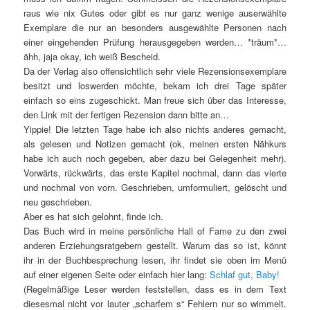
raus wie nix Gutes oder gibt es nur ganz wenige auserwählte
Exemplare die nur an besonders ausgewählte Personen nach
einer eingehenden Prüfung herausgegeben werden… *träum*…
ähh, jaja okay, ich weiß Bescheid.
Da der Verlag also offensichtlich sehr viele Rezensionsexemplare
besitzt und loswerden möchte, bekam ich drei Tage später
einfach so eins zugeschickt. Man freue sich über das Interesse,
den Link mit der fertigen Rezension dann bitte an…
Yippie! Die letzten Tage habe ich also nichts anderes gemacht,
als gelesen und Notizen gemacht (ok, meinen ersten Nähkurs
habe ich auch noch gegeben, aber dazu bei Gelegenheit mehr).
Vorwärts, rückwärts, das erste Kapitel nochmal, dann das vierte
und nochmal von vorn. Geschrieben, umformuliert, gelöscht und
neu geschrieben.
Aber es hat sich gelohnt, finde ich.
Das Buch wird in meine persönliche Hall of Fame zu den zwei
anderen Erziehungsratgebern gestellt. Warum das so ist, könnt
ihr in der Buchbesprechung lesen, ihr findet sie oben im Menü
auf einer eigenen Seite oder einfach hier lang:
Schlaf gut, Baby!
(Regelmäßige Leser werden feststellen, dass es in dem Text
diesesmal nicht vor lauter „scharfem s“ Fehlern nur so wimmelt.