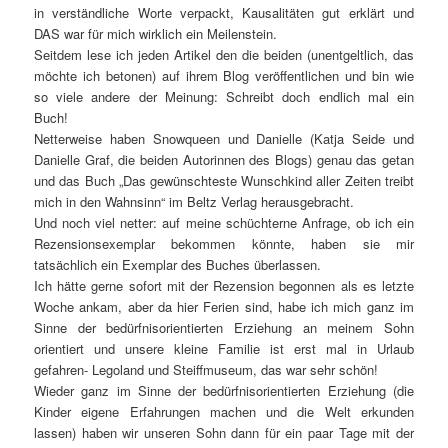
in verständliche Worte verpackt, Kausalitäten gut erklärt und
DAS war für mich wirklich ein Meilenstein.
Seitdem lese ich jeden Artikel den die beiden (unentgeltlich, das
möchte ich betonen) auf ihrem Blog veröffentlichen und bin wie
so viele andere der Meinung: Schreibt doch endlich mal ein
Buch!
Netterweise haben Snowqueen und Danielle (Katja Seide und
Danielle Graf, die beiden Autorinnen des Blogs) genau das getan
und das Buch „Das gewünschteste Wunschkind aller Zeiten treibt
mich in den Wahnsinn“ im Beltz Verlag herausgebracht.
Und noch viel netter: auf meine schüchterne Anfrage, ob ich ein
Rezensionsexemplar bekommen könnte, haben sie mir
tatsächlich ein Exemplar des Buches überlassen.
Ich hätte gerne sofort mit der Rezension begonnen als es letzte
Woche ankam, aber da hier Ferien sind, habe ich mich ganz im
Sinne der bedürfnisorientierten Erziehung an meinem Sohn
orientiert und unsere kleine Familie ist erst mal in Urlaub
gefahren- Legoland und Steiffmuseum, das war sehr schön!
Wieder ganz im Sinne der bedürfnisorientierten Erziehung (die
Kinder eigene Erfahrungen machen und die Welt erkunden
lassen) haben wir unseren Sohn dann für ein paar Tage mit der