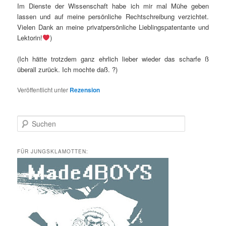
Im Dienste der Wissenschaft habe ich mir mal Mühe geben
lassen und auf meine persönliche Rechtschreibung verzichtet.
Vielen Dank an meine privatpersönliche Lieblingspatentante und
Lektorin!
)
(Ich hätte trotzdem ganz ehrlich lieber wieder das scharfe ß
überall zurück. Ich mochte daß. ?)
Veröffentlicht unter
Rezension
S
u
c
h
FÜR JUNGSKLAMOTTEN:
e
n