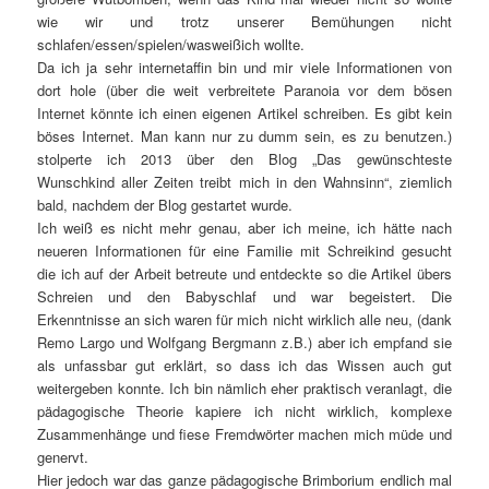
wie wir und trotz unserer Bemühungen nicht
schlafen/essen/spielen/wasweißich wollte.
Da ich ja sehr internetaffin bin und mir viele Informationen von
dort hole (über die weit verbreitete Paranoia vor dem bösen
Internet könnte ich einen eigenen Artikel schreiben. Es gibt kein
böses Internet. Man kann nur zu dumm sein, es zu benutzen.)
stolperte ich 2013 über den Blog „Das gewünschteste
Wunschkind aller Zeiten treibt mich in den Wahnsinn“, ziemlich
bald, nachdem der Blog gestartet wurde.
Ich weiß es nicht mehr genau, aber ich meine, ich hätte nach
neueren Informationen für eine Familie mit Schreikind gesucht
die ich auf der Arbeit betreute und entdeckte so die Artikel übers
Schreien und den Babyschlaf und war begeistert. Die
Erkenntnisse an sich waren für mich nicht wirklich alle neu, (dank
Remo Largo und Wolfgang Bergmann z.B.) aber ich empfand sie
als unfassbar gut erklärt, so dass ich das Wissen auch gut
weitergeben konnte. Ich bin nämlich eher praktisch veranlagt, die
pädagogische Theorie kapiere ich nicht wirklich, komplexe
Zusammenhänge und fiese Fremdwörter machen mich müde und
genervt.
Hier jedoch war das ganze pädagogische Brimborium endlich mal