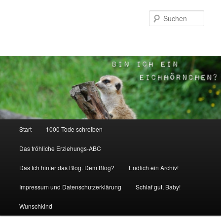
Zum
Zum
Inhalt
sekundären
Such
wechseln
Inhalt
wechseln
Hauptmenü
Start
1000 Tode schreiben
Das fröhliche Erziehungs-ABC
Das Ich hinter das Blog. Dem Blog?
Endlich ein Archiv!
Impressum und Datenschutzerklärung
Schlaf gut, Baby!
Wunschkind