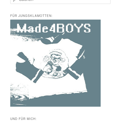
u
c
h
FÜR JUNGSKLAMOTTEN:
e
n
UND FÜR MICH: