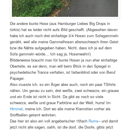
Die andere bunte Hose (aus Hamburger Liebes Big Drops in
türkis) hat es leider nicht aufs Bild geschafft. (Abgesehen davon
habe ich auch noch drei einfarbige 3/4 Hosen zum Sofagammeln
genäht, weil alle meine Gammelhosen altersschwach ihren Geist
bzw die Nähte aufgegeben haben. Nicht, dass ich je auf dem
Sofa gammeln würde… Ich sag ja, Hosenwahn!)
Blöderweise braucht man für bunte Hosen ja nun eher einfarbige
Oberteile, es sei denn, man will beim Blick in den Spiegel in
psychedelische Trance verfallen, ist farbenblind oder von Beruf
Papagei.
Also musste ich, so ein Ärger aber auch, noch ein paar TShirts
nähen. Um genau zu sein, drei weiße, zwei schwarze, ein graues
und ein Ende ist nicht in Sicht. Da gibt es noch so viele
schwarze, weiße und graue Farbtöne auf der Welt, hurra! Im
Himmel
, meine ich. Dort wo alle meine Klamotten vorher als
Stoffballen getarnt wohnten.
Das hier ist also ein voll angeberischer 15fach
Rums
– und damit
jetzt nicht alle sagen, oahh, ist die doof, die Doofe, gibts jetzt