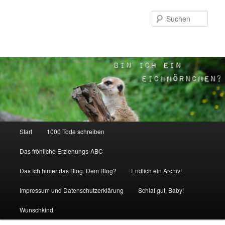
Zum
Zum
Inhalt
sekundären
Such
wechseln
Inhalt
wechseln
Hauptmenü
Start
1000 Tode schreiben
Das fröhliche Erziehungs-ABC
Das Ich hinter das Blog. Dem Blog?
Endlich ein Archiv!
Impressum und Datenschutzerklärung
Schlaf gut, Baby!
Wunschkind