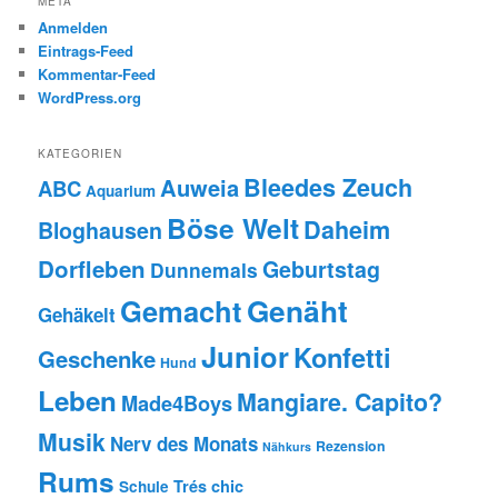
META
Anmelden
Eintrags-Feed
Kommentar-Feed
WordPress.org
KATEGORIEN
Bleedes Zeuch
Auweia
ABC
Aquarium
Böse Welt
Daheim
Bloghausen
Dorfleben
Geburtstag
Dunnemals
Genäht
Gemacht
Gehäkelt
Junior
Konfetti
Geschenke
Hund
Leben
Mangiare. Capito?
Made4Boys
Musik
Nerv des Monats
Rezension
Nähkurs
Rums
Trés chic
Schule