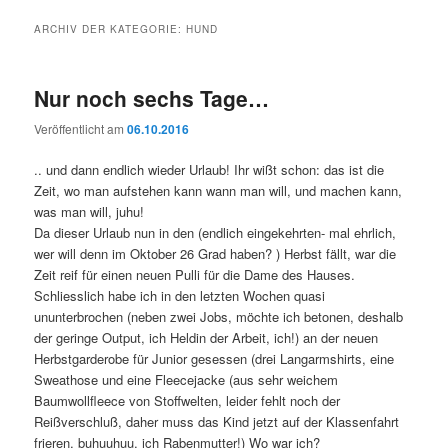
ARCHIV DER KATEGORIE:
HUND
Nur noch sechs Tage…
Veröffentlicht am
06.10.2016
.. und dann endlich wieder Urlaub! Ihr wißt schon: das ist die
Zeit, wo man aufstehen kann wann man will, und machen kann,
was man will, juhu!
Da dieser Urlaub nun in den (endlich eingekehrten- mal ehrlich,
wer will denn im Oktober 26 Grad haben? ) Herbst fällt, war die
Zeit reif für einen neuen Pulli für die Dame des Hauses.
Schliesslich habe ich in den letzten Wochen quasi
ununterbrochen (neben zwei Jobs, möchte ich betonen, deshalb
der geringe Output, ich Heldin der Arbeit, ich!) an der neuen
Herbstgarderobe für Junior gesessen (drei Langarmshirts, eine
Sweathose und eine Fleecejacke (aus sehr weichem
Baumwollfleece von Stoffwelten, leider fehlt noch der
Reißverschluß, daher muss das Kind jetzt auf der Klassenfahrt
frieren, buhuuhuu, ich Rabenmutter!) Wo war ich?