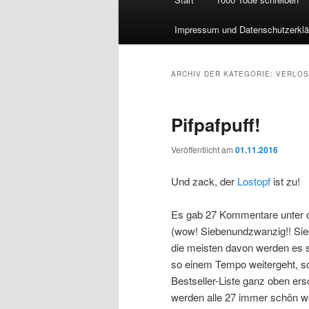
Impressum und Datenschutzerklä
ARCHIV DER KATEGORIE:
VERLO
Pifpafpuff!
Veröffentlicht am
01.11.2016
Und zack, der
Lostopf
ist zu!
Es gab 27 Kommentare unter 
(wow! Siebenundzwanzig!! Sie
die meisten davon werden es s
so einem Tempo weitergeht, so
Bestseller-Liste ganz oben ers
werden alle 27 immer schön we