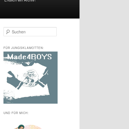
S
u
c
h
FÜR JUNGSKLAMOTTEN:
e
n
UND FÜR MICH: