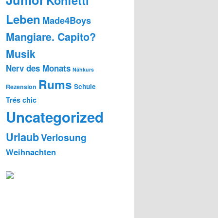
Konfetti
Leben
Made4Boys
Mangiare. Capito?
Musik
Nerv des Monats
Nähkurs
Rums
Schule
Rezension
Trés chic
Uncategorized
Urlaub
Verlosung
Weihnachten