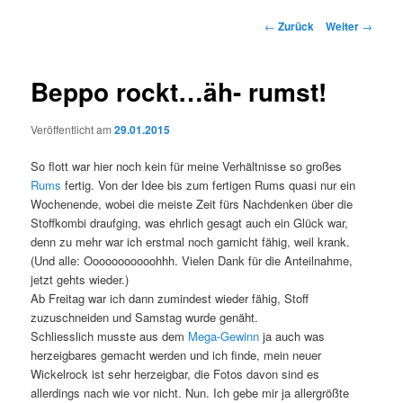
Beitrags-
←
Zurück
Weiter
→
Navigation
Beppo rockt…äh- rumst!
Veröffentlicht am
29.01.2015
So flott war hier noch kein für meine Verhältnisse so großes
Rums
fertig. Von der Idee bis zum fertigen Rums quasi nur ein
Wochenende, wobei die meiste Zeit fürs Nachdenken über die
Stoffkombi draufging, was ehrlich gesagt auch ein Glück war,
denn zu mehr war ich erstmal noch garnicht fähig, weil krank.
(Und alle: Ooooooooooohhh. Vielen Dank für die Anteilnahme,
jetzt gehts wieder.)
Ab Freitag war ich dann zumindest wieder fähig, Stoff
zuzuschneiden und Samstag wurde genäht.
Schliesslich musste aus dem
Mega-Gewinn
ja auch was
herzeigbares gemacht werden und ich finde, mein neuer
Wickelrock ist sehr herzeigbar, die Fotos davon sind es
allerdings nach wie vor nicht. Nun. Ich gebe mir ja allergrößte