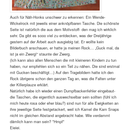
Auch für Näh-Honks unschwer zu erkennen: Ein Wende-
Wickelrock mit jeweils einer anknöpfbaren Tasche. Die schönste
Seite ist natürlich die aus dem Motivstoff- den mag ich wirklich
sehr. Da gibt es sooo viel zu entdecken, was der Dreijährige
gestern auf der Arbeit auch ausgiebig tat. Er wollte kein
Bilderbuch anschauen, er hatte ja meinen Rock… „Guck mal, da
ist ja ein Zwerg!“ staunte der Zwerg.
(Ich kann also allen Menschen die mit kleineren Kindern zu tun
haben, nur empfehlen sich so ein Teil zu nähen. Die sind erstmal
mit Gucken beschäftigt…) Auf den Tragebildern hatte ich den
Rock übrigens schon den ganzen Tag an, was die Falten unter
der Killerplauze erklärt.
Natürlich habe ich wieder einen Dumpfbackenfehler eingebaut-
die Taschen, die eigentlich auswechselbar sein sollten (fühl ich
mich heute rosa oder eher blau?) sind nun für alle Ewigkeiten an
ihre jeweilige Seite festgetackert, weil ich Kamel die Kam Snaps
nicht im gleichen Abstand angebracht habe. Wie verdammt
dämlich kann man sein? *Hmpf*
Eieiei.