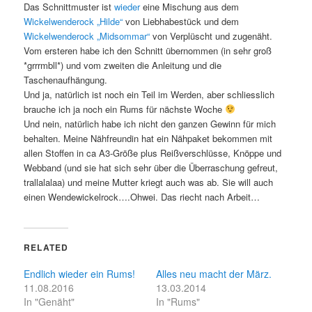
Das Schnittmuster ist
wieder
eine Mischung aus dem
Wickelwenderock „Hilde“
von Liebhabestück und dem
Wickelwenderock „Midsommar“
von Verplüscht und zugenäht.
Vom ersteren habe ich den Schnitt übernommen (in sehr groß
*grrrmbll*) und vom zweiten die Anleitung und die
Taschenaufhängung.
Und ja, natürlich ist noch ein Teil im Werden, aber schliesslich
brauche ich ja noch ein Rums für nächste Woche
Und nein, natürlich habe ich nicht den ganzen Gewinn für mich
behalten. Meine Nähfreundin hat ein Nähpaket bekommen mit
allen Stoffen in ca A3-Größe plus Reißverschlüsse, Knöppe und
Webband (und sie hat sich sehr über die Überraschung gefreut,
trallalalaa) und meine Mutter kriegt auch was ab. Sie will auch
einen Wendewickelrock….Ohwei. Das riecht nach Arbeit…
RELATED
Endlich wieder ein Rums!
Alles neu macht der März.
11.08.2016
13.03.2014
In "Genäht"
In "Rums"