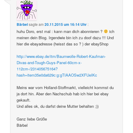
Bärbel
sagte am
20.11.2015 um 16:14 Uhr
:
huhu Doro, erst mal : kann man dich abonnieren ?
ich
meinen dein Blog. Irgendwie bin ich zu doof dazu !!! Und
hier die ebayadresse (heisst das so ? ) der ebayShop
http://www.ebay.de/itm/Baumwolle-Robert-Kaufman-
Divas-and-Tough-Guys-Panel-60cm-x-
112cm-/231405675164?
hash=item35e0da629c:g:gTIAAOSw2XFUeIKc
Meins war vom Holland-Stoffmarkt, vielleicht kommst du
ja dort hin. Aber den Nachschub hab ich hier bei ebay
gekauft.
Und alles ok, du darfst deine Mutter behalten ;))
Ganz liebe Grüße
Bärbel