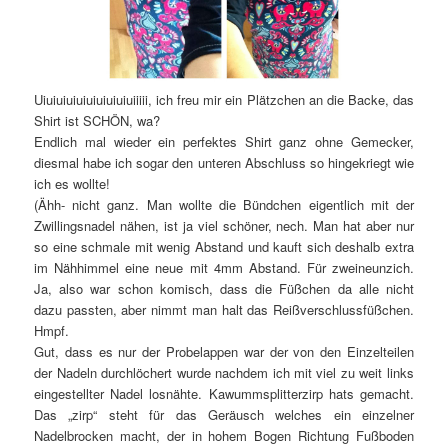
Uiuiuiuiuiuiuiuiuiuiiiii, ich freu mir ein Plätzchen an die Backe, das
Shirt ist SCHÖN, wa?
Endlich mal wieder ein perfektes Shirt ganz ohne Gemecker,
diesmal habe ich sogar den unteren Abschluss so hingekriegt wie
ich es wollte!
(Ähh- nicht ganz. Man wollte die Bündchen eigentlich mit der
Zwillingsnadel nähen, ist ja viel schöner, nech. Man hat aber nur
so eine schmale mit wenig Abstand und kauft sich deshalb extra
im Nähhimmel eine neue mit 4mm Abstand. Für zweineunzich.
Ja, also war schon komisch, dass die Füßchen da alle nicht
dazu passten, aber nimmt man halt das Reißverschlussfüßchen.
Hmpf.
Gut, dass es nur der Probelappen war der von den Einzelteilen
der Nadeln durchlöchert wurde nachdem ich mit viel zu weit links
eingestellter Nadel losnähte. Kawummsplitterzirp hats gemacht.
Das „zirp“ steht für das Geräusch welches ein einzelner
Nadelbrocken macht, der in hohem Bogen Richtung Fußboden