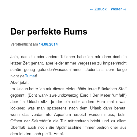
Beitrags-
←
Zurück
Weiter
→
Navigation
Der perfekte Rums
Veröffentlicht am
14.08.2014
Jaja, das ein oder andere Teilchen habe ich mir dann doch in
letzter Zeit genäht, aber leider immer vergessen zu knipsen/nicht
schön genug gefunden/wasauchimmer. Jedenfalls sehr lange
nicht ge
Rums
t!
Aber jetzt.
Im Urlaub hatte ich mir dieses elefantööös teure Stückchen Stoff
gegönnt. (Echt wahr- zweiundzwanzig Euro!! Der Meter!*umfall*)
aber im Urlaub sitzt ja der ein oder andere Euro mal etwas
lockerer, was man spätestens nach dem Urlaub dann bereut,
wenn das verdammte Aquarium ersetzt werden muss, beim
Öffnen der Sekretärtür die Tür mittendurch bricht und zu allem
Überfluß auch noch die Spülmaschine immer bedrohlicher aus
dem letzten Loch pfeift. Hmpf.