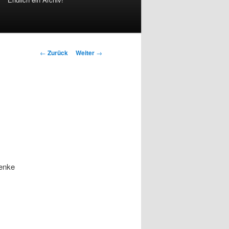
Beitrags-
←
Zurück
Weiter
→
Navigation
henke