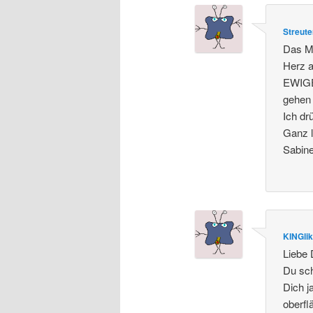
Streute
Das Ma
Herz a
EWIGE 
gehen 
Ich dr
Ganz l
Sabin
KINGli
Liebe 
Du sch
Dich j
oberfl