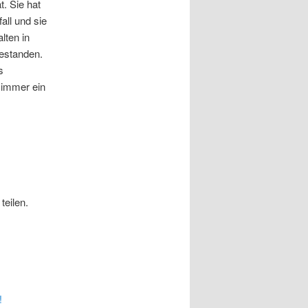
. Sie hat
ll und sie
lten in
estanden.
s
 immer ein
teilen.
!