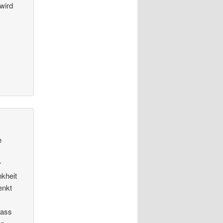
 wird
s
e
r
nkheit
enkt
dass