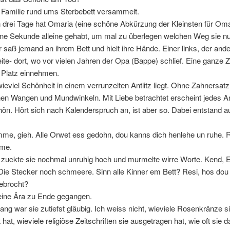
 Familie rund ums Sterbebett versammelt.
n drei Tage hat Omaria (eine schöne Abkürzung der Kleinsten für Om
eine Sekunde alleine gehabt, um mal zu überlegen welchen Weg sie n
r saß jemand an ihrem Bett und hielt ihre Hände. Einer links, der ande
ite- dort, wo vor vielen Jahren der Opa (Bappe) schlief. Eine ganze Ze
 Platz einnehmen.
ieviel Schönheit in einem verrunzelten Antlitz liegt. Ohne Zahnersatz
nen Wangen und Mundwinkeln. Mit Liebe betrachtet erscheint jedes An
n. Hört sich nach Kalenderspruch an, ist aber so. Dabei entstand 
me, gieh. Alle Orwet ess gedohn, dou kanns dich henlehe un ruhe. 
me.
 zuckte sie nochmal unruhig hoch und murmelte wirre Worte. Kend, E
ie Stecker noch schmeere. Sinn alle Kinner em Bett? Resi, hos dou 
gebrocht?
t eine Ära zu Ende gegangen.
lang war sie zutiefst gläubig. Ich weiss nicht, wieviele Rosenkränze s
 hat, wieviele religiöse Zeitschriften sie ausgetragen hat, wie oft sie d