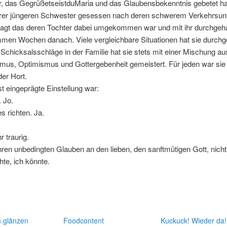
r, das GegrüßetseistduMaria und das Glaubensbekenntnis gebetet hat
hrer jüngeren Schwester gesessen nach deren schwerem Verkehrsunfa
esagt das deren Tochter dabei umgekommen war und mit ihr durchgeha
mmen Wochen danach. Viele vergleichbare Situationen hat sie durchg
Schicksalsschläge in der Familie hat sie stets mit einer Mischung au
mus, Optimismus und Gottergebenheit gemeistert. Für jeden war sie
er Hort.
fst eingeprägte Einstellung war:
. Jo.
es richten. Ja.
r traurig.
hren unbedingten Glauben an den lieben, den sanftmütigen Gott, nicht 
te, ich könnte.
n.glänzen
Foodcontent
Kuckuck! Wieder da!