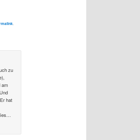
rmalink
.
auch zu
e),
d am
 Und
Er hat
 fies…