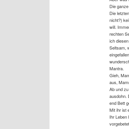
Die ganze
Die letzte
nicht?) k
will. Imme
rechten Se
ich diesen
Seltsam, w
eingefalle
wunderschö
Mantra.
Gieh, Mam
aus, Mam
Ab und zu
ausdohn. D
end Bett 
Mit ihr is
Ihr Leben 
vorgebetet