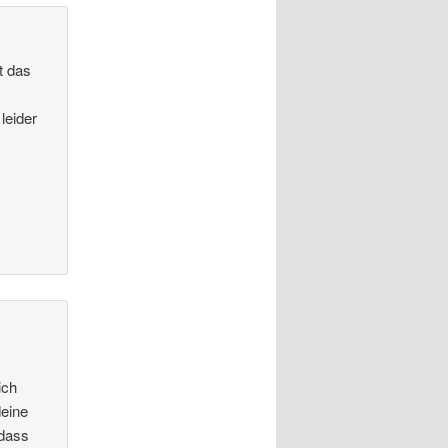
t das
leider
ich
deine
 dass