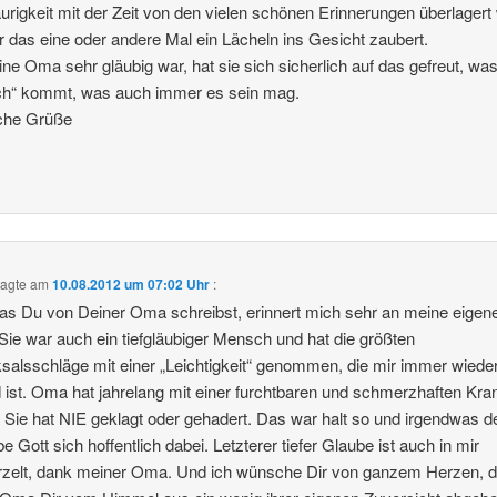
aurigkeit mit der Zeit von den vielen schönen Erinnerungen überlagert
r das eine oder andere Mal ein Lächeln ins Gesicht zaubert.
ne Oma sehr gläubig war, hat sie sich sicherlich auf das gefreut, wa
ch“ kommt, was auch immer es sein mag.
iche Grüße
agte am
10.08.2012 um 07:02 Uhr
:
s Du von Deiner Oma schreibst, erinnert mich sehr an meine eigen
ie war auch ein tiefgläubiger Mensch und hat die größten
salsschläge mit einer „Leichtigkeit“ genommen, die mir immer wiede
d ist. Oma hat jahrelang mit einer furchtbaren und schmerzhaften Kra
. Sie hat NIE geklagt oder gehadert. Das war halt so und irgendwas d
be Gott sich hoffentlich dabei. Letzterer tiefer Glaube ist auch in mir
rzelt, dank meiner Oma. Und ich wünsche Dir von ganzem Herzen, 