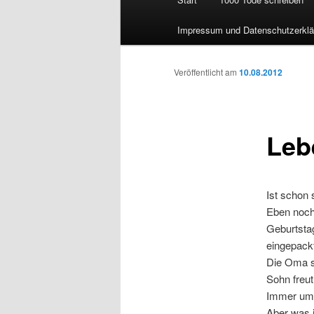
Impressum und Datenschutzerklä
Veröffentlicht am
10.08.2012
Leb
Ist schon 
Eben noch
Geburtstag
eingepack
Die Oma st
Sohn freut
Immer umsc
Aber was 