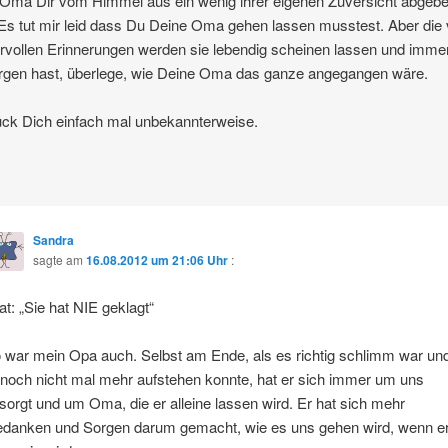
Oma Dir vom Himmel aus ein wenig ihrer eigenen Zuversicht abgeb
Es tut mir leid dass Du Deine Oma gehen lassen musstest. Aber die 
vollen Erinnerungen werden sie lebendig scheinen lassen und imm
rgen hast, überlege, wie Deine Oma das ganze angegangen wäre.
ück Dich einfach mal unbekannterweise.
Sandra
sagte am
16.08.2012 um 21:06 Uhr
:
tat: „Sie hat NIE geklagt“
 war mein Opa auch. Selbst am Ende, als es richtig schlimm war un
 noch nicht mal mehr aufstehen konnte, hat er sich immer um uns
sorgt und um Oma, die er alleine lassen wird. Er hat sich mehr
danken und Sorgen darum gemacht, wie es uns gehen wird, wenn e