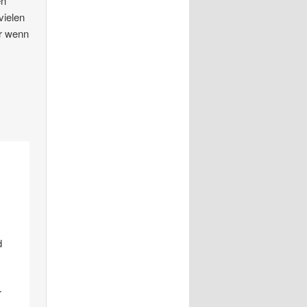
en
vielen
er wenn
d
r