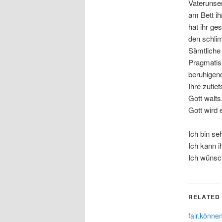
Vaterunse
am Bett i
hat ihr g
den schli
Sämtliche 
Pragmatis
beruhigend
Ihre zutie
Gott walts
Gott wird 
Ich bin seh
Ich kann i
Ich wünsch
RELATED
fair.könne