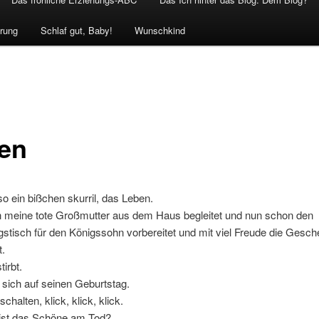
rung
Schlaf gut, Baby!
Wunschkind
en
so ein bißchen skurril, das Leben.
 meine tote Großmutter aus dem Haus begleitet und nun schon den
stisch für den Königssohn vorbereitet und mit viel Freude die Gesc
t.
irbt.
 sich auf seinen Geburtstag.
halten, klick, klick, klick.
ist das Schöne am Tod?