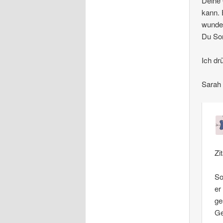
Deine 
kann. 
wunder
Du So
Ich dr
Sarah
Zi
So
er
ge
Ge