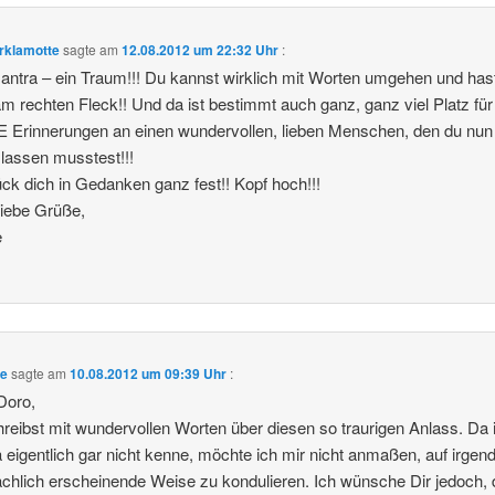
rklamotte
sagte am
12.08.2012 um 22:32 Uhr
:
ntra – ein Traum!!! Du kannst wirklich mit Worten umgehen und has
m rechten Fleck!! Und da ist bestimmt auch ganz, ganz viel Platz für
Erinnerungen an einen wundervollen, lieben Menschen, den du nun 
lassen musstest!!!
ück dich in Gedanken ganz fest!! Kopf hoch!!!
iebe Grüße,
e
ke
sagte am
10.08.2012 um 09:39 Uhr
:
Doro,
reibst mit wundervollen Worten über diesen so traurigen Anlass. Da 
a eigentlich gar nicht kenne, möchte ich mir nicht anmaßen, auf irgen
ächlich erscheinende Weise zu kondulieren. Ich wünsche Dir jedoch,