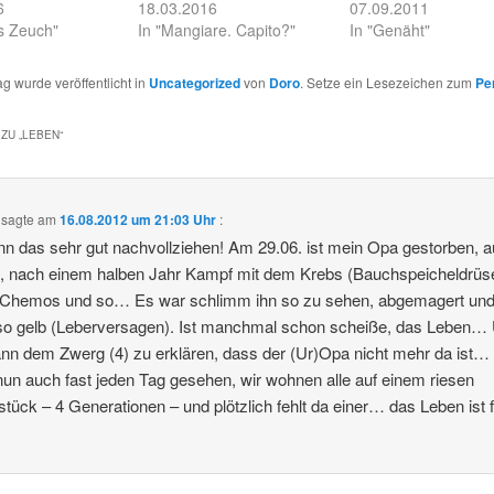
6
18.03.2016
07.09.2011
s Zeuch"
In "Mangiare. Capito?"
In "Genäht"
ag wurde veröffentlicht in
Uncategorized
von
Doro
. Setze ein Lesezeichen zum
Pe
ZU „
LEBEN
“
sagte am
16.08.2012 um 21:03 Uhr
:
nn das sehr gut nachvollziehen! Am 29.06. ist mein Opa gestorben, 
 nach einem halben Jahr Kampf mit dem Krebs (Bauchspeicheldrüs
n Chemos und so… Es war schlimm ihn so zu sehen, abgemagert un
so gelb (Leberversagen). Ist manchmal schon scheiße, das Leben…
nn dem Zwerg (4) zu erklären, dass der (Ur)Opa nicht mehr da ist… 
 nun auch fast jeden Tag gesehen, wir wohnen alle auf einem riesen
tück – 4 Generationen – und plötzlich fehlt da einer… das Leben ist