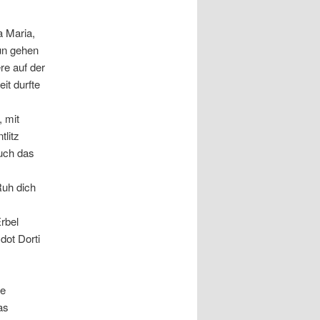
a Maria,
un gehen
re auf der
it durfte
, mit
tlitz
auch das
Ruh dich
rbel
dot Dorti
ie
as