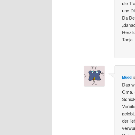
die Tr
und Di
Da Dei
„dana
Herzl
Tanja
Muddi
s
Das wa
Oma. S
Schick
Vorbil
gelebt
der lie
verwu