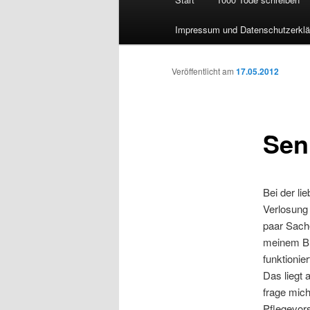
Impressum und Datenschutzerklä
Veröffentlicht am
17.05.2012
Sen
Bei der li
Verlosung 
paar Sach
meinem Blo
funktionier
Das liegt 
frage mic
Pflegevors