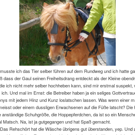
 musste ich das Tier selber führen auf dem Rundweg und ich hatte gar
 dass der Gaul seinen Freiheitsdrang entdeckt als der Kleine obendr
 die ich nicht mehr selber hochheben kann, sind mir erstmal suspekt, 
s ich. Und mal im Ernst: die Betreiber haben ja ein seliges Gottvertra
onys mit jedem Hinz und Kunz loslatschen lassen. Was wenn einer ma
meisst oder einem dussligen Erwachsenen auf die Füße latscht? Die
e anständige Schuhgröße, die Hoppepferdchen, da ist so ein Mensch
l Matsch. Na, ist ja gutgegangen und hat Spaß gemacht.
 Das Rehschört hat die Wäsche übrigens gut überstanden, yep. Und 