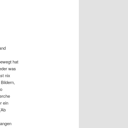
land
bewegt hat
ieder was
st nix
Bildern,
so
herche
r ein
(Ab
fangen