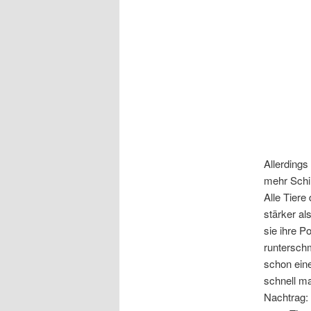
Allerdings
mehr Schiß
Alle Tiere
stärker al
sie ihre P
runtersch
schon ein
schnell ma
Nachtrag: