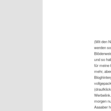
(Mit den N
werden so
Blöderweis
und so ha
für meine 
mehr, aber
Bloghinte
vollgepack
(draufklic
Werbelink
morgen nur
Aaaaber he