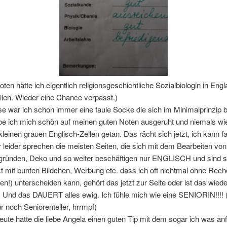
oten hätte ich eigentlich religionsgeschichtliche Sozialbiologin in Eng
llen. Wieder eine Chance verpasst.)
e war ich schon immer eine faule Socke die sich im Minimalprinzip 
be ich mich schön auf meinen guten Noten ausgeruht und niemals w
kleinen grauen Englisch-Zellen getan. Das rächt sich jetzt, ich kann fa
 leider sprechen die meisten Seiten, die sich mit dem Bearbeiten von 
rgründen, Deko und so weiter beschäftigen nur ENGLISCH und sind 
t mit bunten Bildchen, Werbung etc. dass ich oft nichtmal ohne Rec
ken!) unterscheiden kann, gehört das jetzt zur Seite oder ist das wiede
. Und das DAUERT alles ewig. Ich fühle mich wie eine SENIORIN!!!! 
 noch Seniorenteller, hrrmpf)
ute hatte die liebe Angela einen guten Tip mit dem sogar ich was an