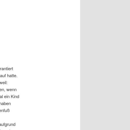
antiert
auf hatte.
weil:
uen, wenn
l ein Kind
 haben
enfuß
aufgrund