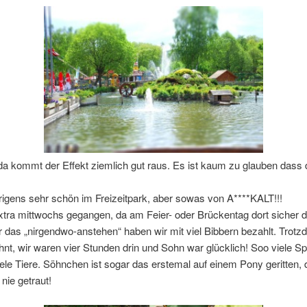
 da kommt der Effekt ziemlich gut raus. Es ist kaum zu glauben dass 
igens sehr schön im Freizeitpark, aber sowas von A****KALT!!!
xtra mittwochs gegangen, da am Feier- oder Brückentag dort sicher d
er das „nirgendwo-anstehen“ haben wir mit viel Bibbern bezahlt. Trotz
hnt, wir waren vier Stunden drin und Sohn war glücklich! Soo viele Sp
ele Tiere. Söhnchen ist sogar das erstemal auf einem Pony geritten, 
 nie getraut!