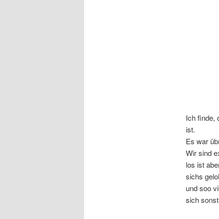
Ich finde,
ist.
Es war übr
Wir sind e
los ist ab
sichs gelo
und soo vi
sich sonst