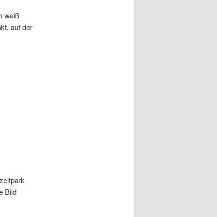
h weiß
nkt, auf der
zeitpark
 Bild