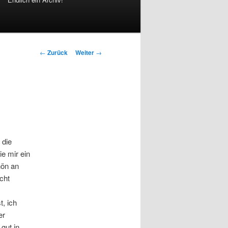
Beitrags-
←
Zurück
Weiter
→
Navigation
 die
ie mir ein
hön an
cht
t, ich
er
gut in