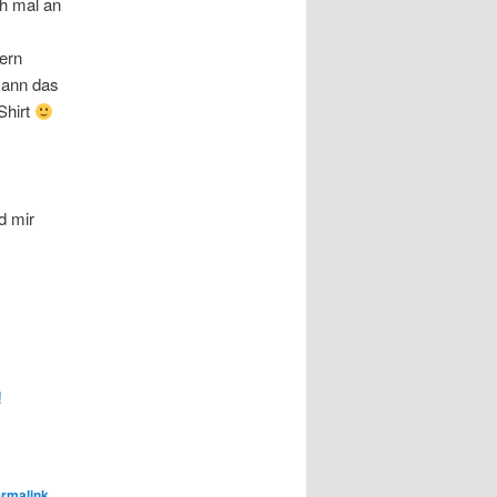
ch mal an
uern
 kann das
Shirt
d mir
!
rmalink
.