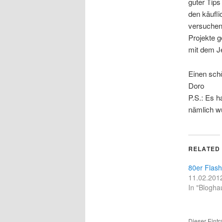
guter Tips
den käufl
versuchen,
Projekte 
mit dem Je
Einen sch
Doro
P.S.: Es h
nämlich wu
RELATED
80er Flash
11.02.201
In "Blogha
Dieser Eintr