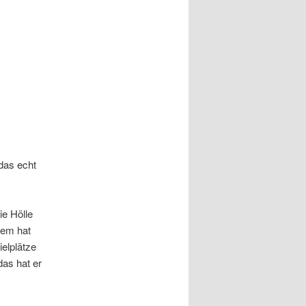
das echt
ie Hölle
dem hat
ielplätze
das hat er