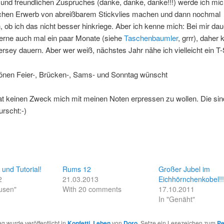
 und freundlichen Zuspruches (danke, danke, danke!!!) werde ich mi
ichen Erwerb von abreißbarem Stickvlies machen und dann nochmal
 ob ich das nicht besser hinkriege. Aber ich kenne mich: Bei mir da
gerne auch mal ein paar Monate (siehe
Taschenbaumler
, grrr), daher
rsey dauern. Aber wer weiß, nächstes Jahr nähe ich vielleicht ein T-
önen Feier-, Brücken-, Sams- und Sonntag wünscht
at keinen Zweck mich mit meinen Noten erpressen zu wollen. Die sin
rscht:-)
 und Tutorial!
Rums 12
Großer Jubel im
2
21.03.2013
Eichhörnchenkobel!!
usen"
With 20 comments
17.10.2011
In "Genäht"
ag wurde veröffentlicht in
Konfetti
,
Leben
von
Doro
. Setze ein Lesezeichen zum
Pe