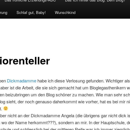
rung
Schlaf gut, Baby!
Wunschkind
iorenteller
eben
Dickmadamme
habe ich diese Verlosung gefunden. Wichtiger als
aber ist die Arbeit, die sie sich gemacht hat um Bloglegasthenikern w
en beizubringen um den Blog schöner zu machen. Wie man sehr sc
g sieht, der noch genauso daherkommt wie vorher, hat es bei mir ni
t.
aber nicht an der Dickmadamme Angela (die übrigens gar nicht dick is
h wo der Name herkommt???), sondern an mir. In der Hauptschule, d
chule und schliesslich bei der mittleren Reife war ich immer ziemlich 