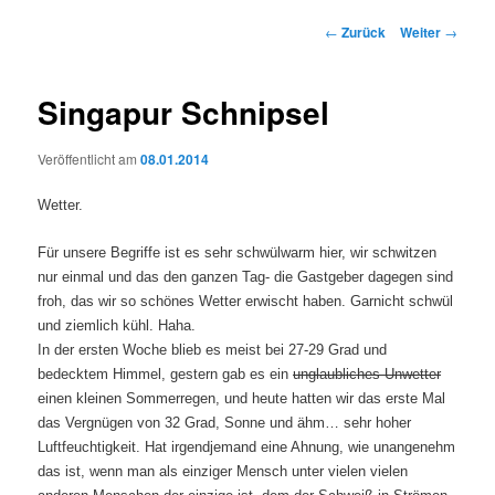
Beitrags-
←
Zurück
Weiter
→
Navigation
Singapur Schnipsel
Veröffentlicht am
08.01.2014
Wetter.
Für unsere Begriffe ist es sehr schwülwarm hier, wir schwitzen
nur einmal und das den ganzen Tag- die Gastgeber dagegen sind
froh, das wir so schönes Wetter erwischt haben. Garnicht schwül
und ziemlich kühl. Haha.
In der ersten Woche blieb es meist bei 27-29 Grad und
bedecktem Himmel, gestern gab es ein
unglaubliches Unwetter
einen kleinen Sommerregen, und heute hatten wir das erste Mal
das Vergnügen von 32 Grad, Sonne und ähm… sehr hoher
Luftfeuchtigkeit. Hat irgendjemand eine Ahnung, wie unangenehm
das ist, wenn man als einziger Mensch unter vielen vielen