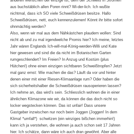
anderen Menschen der einzige ist, dem der Schweiß in Strömen
aus buchstäblich allen Poren rinnt? Wi-der-lich. Ich wußte
nichtmal, dass ich SO viele Schweißdrüsen besitze. Hallo
Schweißdrüsen, nett, euch kennenzulernen! Könnt ihr bitte sofort
ohnmächtig werden?
Also, wenn wir mal aus dem Nähkästchen plaudern wollen: Sind
nicht ab und zu mal irgendwelche Promis hier? Ich meine, letztes
Jahr wären Englands Ich-will-mal-König-werden-Willi und Kate
hier gewesen und sind die da nicht im Botanischen Garten
rumgeschlendert? Im Freien? In Anzug und Kostüm (plus
Hütchen!) ohne einen einzigen sichtbaren Schweißtropfen? Jetzt
mal ganz ernst: Wie machen die das? Läuft da vor und hinter
denen einer mit einer Riesen-Klimaanlage rum? Oder haben die
sich sicherheitshalber die Schweißdrüsen rausoperieren lassen?
Ich nehme an, das wird’s sein. Schliesslich wohnen die in einer
ähnlichen Klimazone wie wir, da können die das doch nicht so
locker wegstecken können. Das ist unfair! Dass unsere
Gastgeber inzwischen nur noch beim Joggen (Joggen! In dem
Klima! *umfall*) schwitzen (ein winziges bißchen immerhin!)
kann ich ja verstehen, die wohnen ja auch schon seit 17 Jahren
hier. Ich schätze, dann wäre ich auch dran gewöhnt. Aber alle