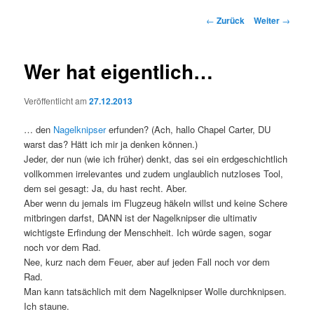
Beitrags-
←
Zurück
Weiter
→
Navigation
Wer hat eigentlich…
Veröffentlicht am
27.12.2013
… den
Nagelknipser
erfunden? (Ach, hallo Chapel Carter, DU
warst das? Hätt ich mir ja denken können.)
Jeder, der nun (wie ich früher) denkt, das sei ein erdgeschichtlich
vollkommen irrelevantes und zudem unglaublich nutzloses Tool,
dem sei gesagt: Ja, du hast recht. Aber.
Aber wenn du jemals im Flugzeug häkeln willst und keine Schere
mitbringen darfst, DANN ist der Nagelknipser die ultimativ
wichtigste Erfindung der Menschheit. Ich würde sagen, sogar
noch vor dem Rad.
Nee, kurz nach dem Feuer, aber auf jeden Fall noch vor dem
Rad.
Man kann tatsächlich mit dem Nagelknipser Wolle durchknipsen.
Ich staune.