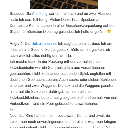
Saucool. Die
Anleitung
war echt einfach und an zwei Abenden
hatte ich das Teil fertig. Vielen Dank, Frau Speckerna!
Der rabiate Kerl ist schon in einer Geschenkverpackung auf den
Stapel für nächsten Dienstag gelandet, ich hoffe er gefällt.
Angry 2: Die
Holzeisenbahn
. Ich sagte ja bereits, dass ich am
liebsten alle Geschenke ausgepackt hätte um zu gucken, ob
auch wirklich alles richtig drin ist. Tja.
Ich machs kurz: In der Packung mit der vermeintlichen
Holzeisenbahn war ein Sammelsurium aus verschiedenen
gebrauchten, nicht zueinander passenden Spielzeugteilen mit
deutlichen Gebrauchsspuren. Auch sechs oder sieben Schienen,
eine Lok und zwei Waggons. Die Lok und die Waggons passten
nicht auf die Schienen, dafür gab es noch etliche
Holzbauklötzchen, bereits ausgiebig bespielt und bemalt von den
Vorbesitzern. Und ein Paar gebrauchte Lowa-Schuhe.
Hm.
Nee, das Kind hat sich nicht beschwert. Der ist erst zwei, da
spielt man noch unvoreingenommen mit allem, was man kriegen
kann und schaut nicht auf gebraucht oder bemalt. Und natürlich