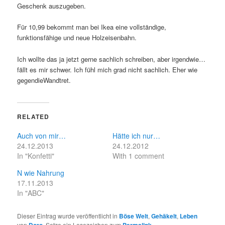
Geschenk auszugeben.
Für 10,99 bekommt man bei Ikea eine vollständige,
funktionsfähige und neue Holzeisenbahn.
Ich wollte das ja jetzt gerne sachlich schreiben, aber irgendwie…
fällt es mir schwer. Ich fühl mich grad nicht sachlich. Eher wie
gegendieWandtret.
RELATED
Auch von mir…
Hätte ich nur…
24.12.2013
24.12.2012
In "Konfetti"
With 1 comment
N wie Nahrung
17.11.2013
In "ABC"
Dieser Eintrag wurde veröffentlicht in
Böse Welt
,
Gehäkelt
,
Leben
von
Doro
. Setze ein Lesezeichen zum
Permalink
.