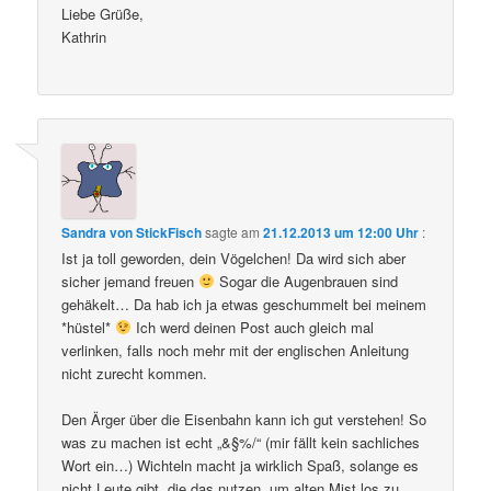
Liebe Grüße,
Kathrin
Sandra von StickFisch
sagte am
21.12.2013 um 12:00 Uhr
:
Ist ja toll geworden, dein Vögelchen! Da wird sich aber
sicher jemand freuen
Sogar die Augenbrauen sind
gehäkelt… Da hab ich ja etwas geschummelt bei meinem
*hüstel*
Ich werd deinen Post auch gleich mal
verlinken, falls noch mehr mit der englischen Anleitung
nicht zurecht kommen.
Den Ärger über die Eisenbahn kann ich gut verstehen! So
was zu machen ist echt „&§%/“ (mir fällt kein sachliches
Wort ein…) Wichteln macht ja wirklich Spaß, solange es
nicht Leute gibt, die das nutzen, um alten Mist los zu