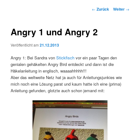
Beitrags-
←
Zurück
Weiter
→
Navigation
Angry 1 und Angry 2
Veröffentlicht am
21.12.2013
Angry 1: Bei Sandra von
Stickfisch
vor ein paar Tagen den
genialen gehäkelten Angry Bird entdeckt und dann ist die
Häkelanleitung in englisch, waaaahhhhh!!!
Aber das weltweite Netz hat ja auch für Anleitungsjunkies wie
mich noch eine Lösung parat und kaum hatte ich eine (prima)
Anleitung gefunden, glotzte auch schon jemand mit: