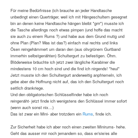
Für meine Bedürfnisse (ich brauche an jeder Handtasche
unbedingt einen Querträger, weil ich mit Hängeschultern gesegnet
bin an denen keine Handtasche hängen bleibt *grrr*) musste ich
die Tasche allerdings noch etwas pimpen (und hoffe das macht
sie auch zu einem Rums ?) und habe aus dem Grund mutig und
ohne Plan (Plan? Was ist das?) einfach mal rechts und links
Ösen reingehämmert um daran den (aus olivgrünem Gurtband
immerhin selbstgenähten) Schultergurt zu befestigen. Öhm.
Blöderweise bräuchte ich jetzt zwei längliche Karabiner die
mindestens 10 cm hoch sind und die find ich nirgends! *heul*
Jetzt musste ich den Schultergurt anderweitig anpfriemeln, ich
gebe aber die Hoffnung nicht auf, das ich den Schultergurt noch
seitlich drankriege.
Und den obligatorischen Schlüsselfinder habe ich noch
reingenäht- jetzt finde ich wenigstens den Schlüssel immer sofort
(wenn auch sonst nix…)
Das ist zwar ein Mini- aber trotzdem ein
Rums
, finde ich.
Zur Sicherheit habe ich aber noch einen zweiten Minirums- hehe.
Geht das ausser mir noch jemandem so, dass er/sie/es alle