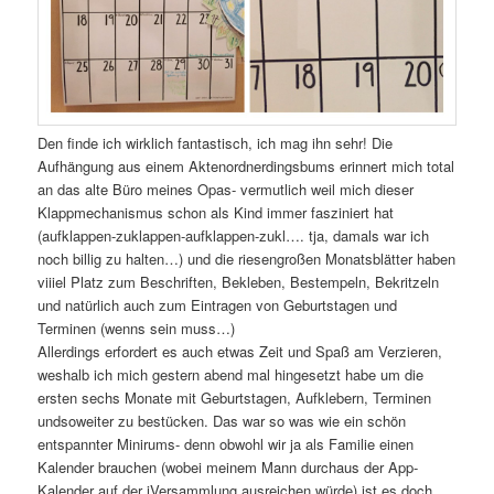
Den finde ich wirklich fantastisch, ich mag ihn sehr! Die
Aufhängung aus einem Aktenordnerdingsbums erinnert mich total
an das alte Büro meines Opas- vermutlich weil mich dieser
Klappmechanismus schon als Kind immer fasziniert hat
(aufklappen-zuklappen-aufklappen-zukl…. tja, damals war ich
noch billig zu halten…) und die riesengroßen Monatsblätter haben
viiiel Platz zum Beschriften, Bekleben, Bestempeln, Bekritzeln
und natürlich auch zum Eintragen von Geburtstagen und
Terminen (wenns sein muss…)
Allerdings erfordert es auch etwas Zeit und Spaß am Verzieren,
weshalb ich mich gestern abend mal hingesetzt habe um die
ersten sechs Monate mit Geburtstagen, Aufklebern, Terminen
undsoweiter zu bestücken. Das war so was wie ein schön
entspannter Minirums- denn obwohl wir ja als Familie einen
Kalender brauchen (wobei meinem Mann durchaus der App-
Kalender auf der iVersammlung ausreichen würde) ist es doch