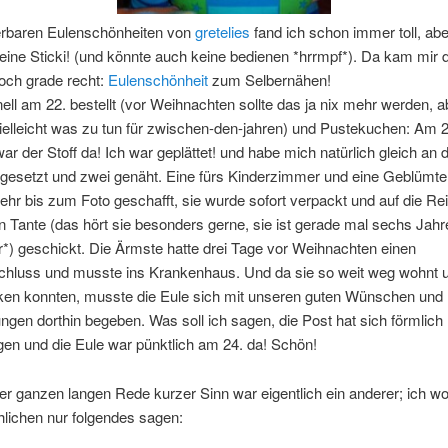
rbaren Eulenschönheiten von
gretelies
fand ich schon immer toll, abe
eine Sticki! (und könnte auch keine bedienen *hrrmpf*). Da kam mir 
och grade recht:
Eulenschönheit
zum Selbernähen!
ll am 22. bestellt (vor Weihnachten sollte das ja nix mehr werden, a
ielleicht was zu tun für zwischen-den-jahren) und Pustekuchen: Am 2
r der Stoff da! Ich war geplättet! und habe mich natürlich gleich an d
gesetzt und zwei genäht. Eine fürs Kinderzimmer und eine Geblümte.
ehr bis zum Foto geschafft, sie wurde sofort verpackt und auf die Re
en Tante (das hört sie besonders gerne, sie ist gerade mal sechs Jahre
r*) geschickt. Die Ärmste hatte drei Tage vor Weihnachten einen
hluss und musste ins Krankenhaus. Und da sie so weit weg wohnt u
cken konnten, musste die Eule sich mit unseren guten Wünschen und
en dorthin begeben. Was soll ich sagen, die Post hat sich förmlich
en und die Eule war pünktlich am 24. da! Schön!
er ganzen langen Rede kurzer Sinn war eigentlich ein anderer; ich wol
lichen nur folgendes sagen: