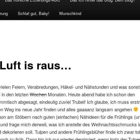
rung
Schlaf gut, Baby!
Wunschkind
 Luft is raus…
vielen Feiern, Verabredungen, Häkel- und Nähstunden und was sonst
l in den letzten
Wochen
Monaten. Heute abend habe ich schon den
mtisch abgesagt, eindeutig zuviel Trubel! Ich glaube, ich muss ers
en Weg ins neue Jahr finden und alles gaaaanz langsam angehen
hon am Stöbern nach guten (einfachen) Nähideen für die Frühlings (u
 und frage mich derweil, was ich anstelle des Weihnachtsschmucks i
 dekorieren soll. Tulpen und andere Frühlingsblüher finde ich zwar tol
noch zu früh. Dann bin ich nur wieder deprimiert, wenn trotz der Tulp