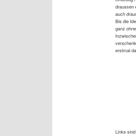
draussen e
auch draus
Bis die I
ganz ohne 
Inzwische
verschenk
erstmal da
Links sin