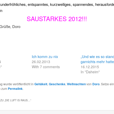
underfröhliches, entspanntes, kurzweiliges, spannendes, herausford
in
SAUSTARKES 2012!!!
 Grüße, Doro
Ich komm zu nix
„Und wie es so stan
4
26.02.2013
garnichts mehr hat
m"
With 7 comments
16.12.2015
In "Daheim"
ag wurde veröffentlicht in
Gehäkelt
,
Geschenke
,
Weihnachten
von
Doro
. Setze ein
n zum
Permalink
.
ZU „
DIE LUFT IS RAUS…
“