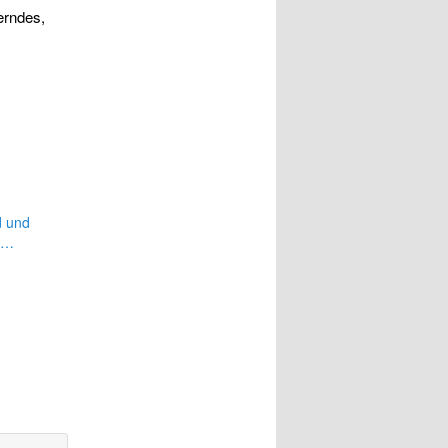
erndes,
d und
te…