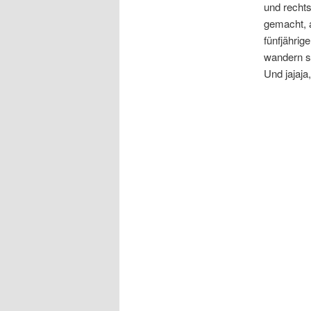
und rechts
gemacht, a
fünfjährig
wandern s
Und jajaja