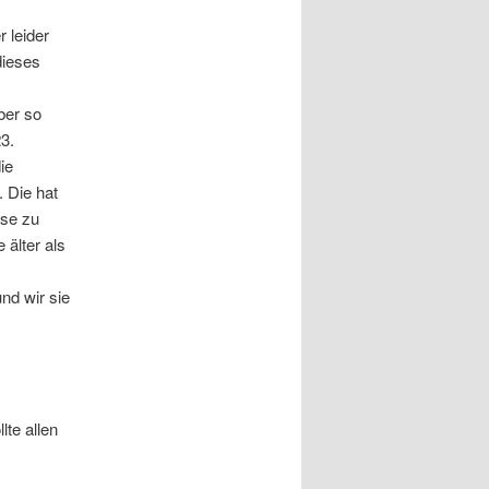
r leider
dieses
ber so
3.
ie
 Die hat
ise zu
 älter als
nd wir sie
lte allen