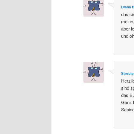
Diana 
das si
meine 
aber l
und oh
Streute
Herzli
sind s
das B
Ganz l
Sabin