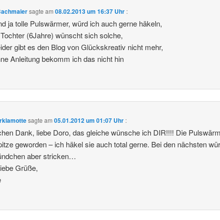
Bachmaier
sagte am
08.02.2013 um 16:37 Uhr
:
nd ja tolle Pulswärmer, würd ich auch gerne häkeln,
Tochter (6Jahre) wünscht sich solche,
eider gibt es den Blog von Glückskreativ nicht mehr,
ne Anleitung bekomm ich das nicht hin
rklamotte
sagte am
05.01.2012 um 01:07 Uhr
:
chen Dank, liebe Doro, das gleiche wünsche ich DIR!!!! Die Pulswär
pitze geworden – ich häkel sie auch total gerne. Bei den nächsten wü
ündchen aber stricken…
iebe Grüße,
e