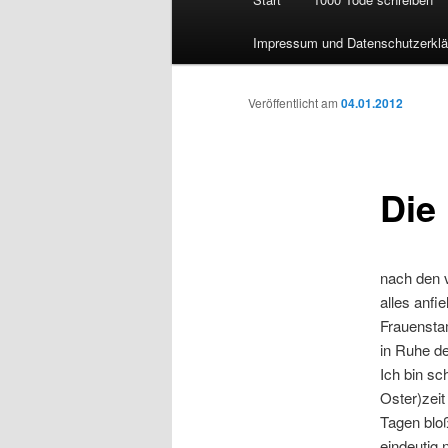
Impressum und Datenschutzerklä
Veröffentlicht am
04.01.2012
Die
nach den 
alles anfie
Frauenstam
in Ruhe d
Ich bin sc
Oster)zeit
Tagen bloß
eindeutig 