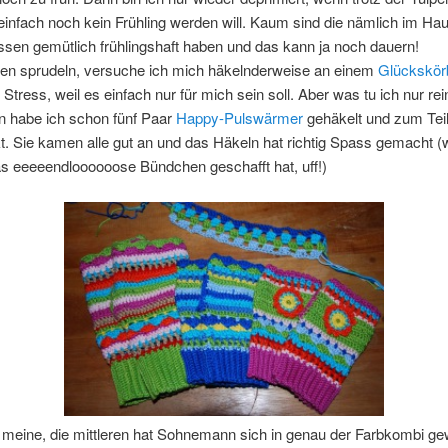
infach noch kein Frühling werden will. Kaum sind die nämlich im Haus
sen gemütlich frühlingshaft haben und das kann ja noch dauern!
deen sprudeln, versuche ich mich häkelnderweise an einem
Glückskör
Stress, weil es einfach nur für mich sein soll. Aber was tu ich nur re
n habe ich schon fünf Paar
Happy-Pulswärmer
gehäkelt und zum Tei
t. Sie kamen alle gut an und das Häkeln hat richtig Spass gemacht 
s eeeeendloooooose Bündchen geschafft hat, uff!)
d meine, die mittleren hat Sohnemann sich in genau der Farbkombi g