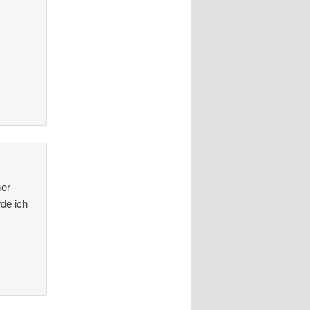
mer
rde ich