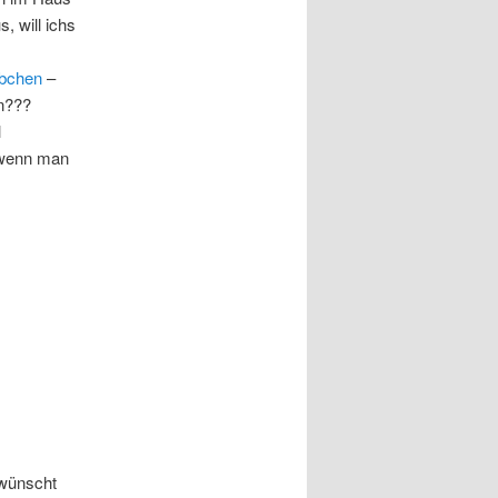
, will ichs
bchen
–
in???
l
(wenn man
ewünscht