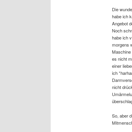
Die wunde
habe ich k
Angebot d
Noch schne
habe ich v
morgens wa
Maschine 
es nicht m
einer lieb
ich *harha
Darmversc
nicht drü
Umärmelung
überschlag
So, aber d
Mitmensch