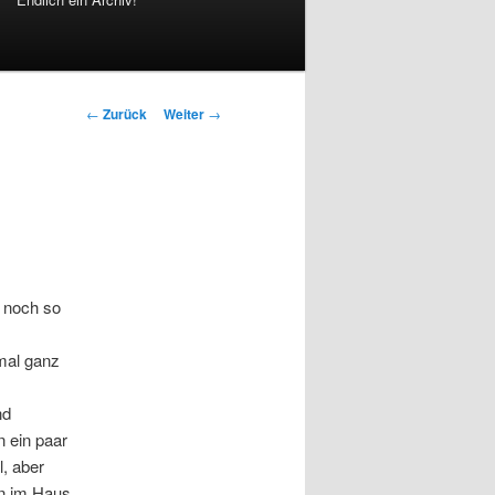
Beitrags-
←
Zurück
Weiter
→
Navigation
 noch so
tmal ganz
nd
n ein paar
l, aber
en im Haus